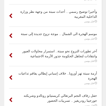
وأخيرا توضيح رسمي .. أحداث سبتة من وجهة نظر وزارة
الداخلية المغربية
قبل يومين
موسم الهجرة الى الشمال .. موجة نزوح جديدة إلى سبتة
قبل يومين
آخر تطورات النزوح نحو سبتة.. استمرار محاولات العبور
وانتقادات لتجاهل الحكومة جذور الأزمة الاجتماعية
قبل يومين
أزمة سبتة تهز أوروبا.. خلاف إسباني إيطالي يفاقم تداعيات
الهجرة
قبل يومين
حفل زفاف النجم البرتغالي كريستيانو رونالدو وشريكته
جورجينا رودريغيز .. تسريبات الحضور
قبل يومين