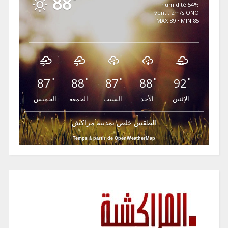
88
°
54% humidité
vent : 2m/s ONO
MAX 89 • MIN 85
87
88
87
88
92
°
°
°
°
°
الإثنين
الأحد
السبت
الجمعة
الخميس
الطقس خاص بمدينة مراكش
Temps à partir de OpenWeatherMap