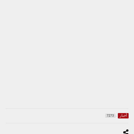
أخبار
7273