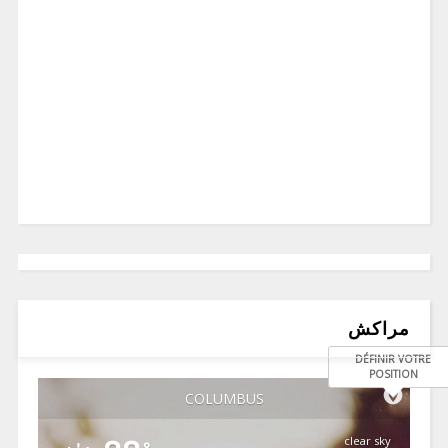
مراكش
DÉFINIR VOTRE
POSITION
COLUMBUS
clear sky