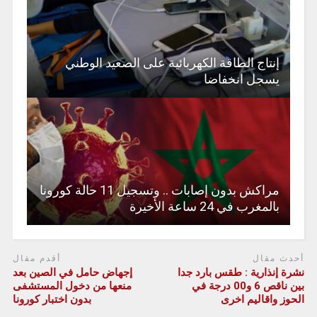
إنتاج الطاقة الكهربائية على الصعيد الوطني
يسجل انخفاضا
مراكش بدون إصابات .. وتسجيل 11 حالة كورونا
بالمغرب في 24 ساعة الأخيرة
أحدث مقال
أقدم مقال
نشرة إنذارية : طقس بارد جدا
إجهاض حامل في الصين بعد
بين ناقص 6 و00 درجة في
منعها من دخول المستشفى
الحوز واقاليم اخرى
بدون اختبار كورونا