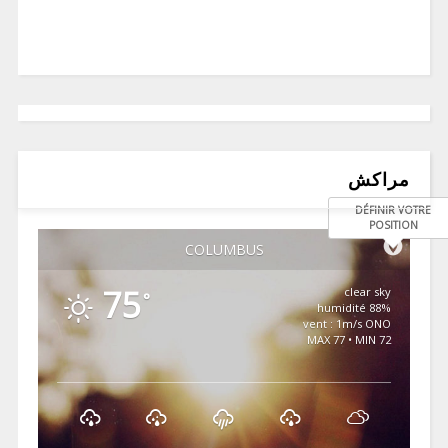
مراكش
DÉFINIR VOTRE
POSITION
COLUMBUS
75
clear sky
°
88% humidité
vent : 1m/s ONO
MAX 77 • MIN 72