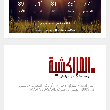
89
91
81
83
77
°
°
°
°
°
الخميس
الأربعاء
الثلاثاء
الإثنين
الأحد
الطقس خاص بمدينة مراكش
Temps à partir de OpenWeatherMap
المراكشية - الموقع الإخباري الأول في المغرب - تأسس
في 2005 - تصدر عن شركة IMAR MED-SARL