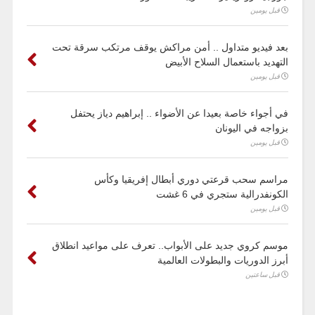
قبل يومين
بعد فيديو متداول .. أمن مراكش يوقف مرتكب سرقة تحت
التهديد باستعمال السلاح الأبيض
قبل يومين
في أجواء خاصة بعيدا عن الأضواء .. إبراهيم دياز يحتفل
بزواجه في اليونان
قبل يومين
مراسم سحب قرعتي دوري أبطال إفريقيا وكأس
الكونفدرالية ستجري في 6 غشت
قبل يومين
موسم كروي جديد على الأبواب.. تعرف على مواعيد انطلاق
أبرز الدوريات والبطولات العالمية
قبل ساعتين