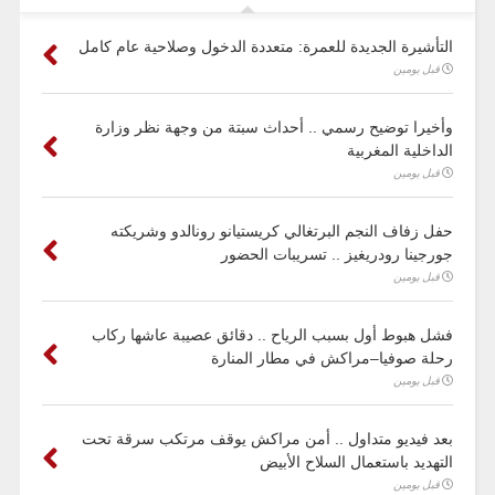
التأشيرة الجديدة للعمرة: متعددة الدخول وصلاحية عام كامل
قبل يومين
وأخيرا توضيح رسمي .. أحداث سبتة من وجهة نظر وزارة
الداخلية المغربية
قبل يومين
حفل زفاف النجم البرتغالي كريستيانو رونالدو وشريكته
جورجينا رودريغيز .. تسريبات الحضور
قبل يومين
فشل هبوط أول بسبب الرياح .. دقائق عصيبة عاشها ركاب
رحلة صوفيا–مراكش في مطار المنارة
قبل يومين
بعد فيديو متداول .. أمن مراكش يوقف مرتكب سرقة تحت
التهديد باستعمال السلاح الأبيض
قبل يومين