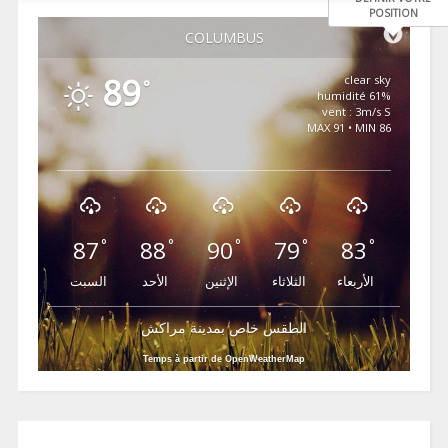
POSITION
COLUMBUS
89
clear sky
°
61% humidité
vent : 3m/s S
MAX 91 • MIN 86
87
88
90
79
83
°
°
°
°
°
الأربعاء
الثلاثاء
الإثنين
الأحد
السبت
الطقس خاص بمدينة مراكش
Temps à partir de OpenWeatherMap