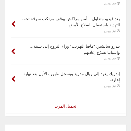
قبل يومين
بعد فيديو متداول .. أمن مراكش يوقف مرتكب سرقة تحت
التهديد باستعمال السلاح الأبيض
قبل يومين
بيدرو سانشيز: “مافيا التهريب” وراء النزوح إلى سبتة…
وإسبانيا تسرّع إعادتهم
قبل يومين
إندريك يعود إلى ريال مدريد ويسجل ظهوره الأول بعد نهاية
إعارته
قبل يومين
تحميل المزيد