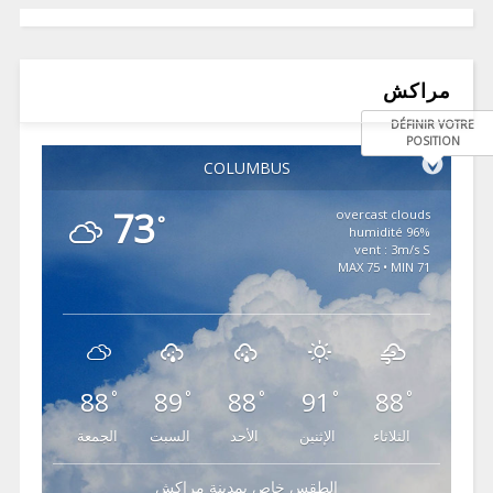
مراكش
DÉFINIR VOTRE
POSITION
COLUMBUS
73
overcast clouds
°
96% humidité
vent : 3m/s S
MAX 75 • MIN 71
88
89
88
91
88
°
°
°
°
°
الثلاثاء
الإثنين
الأحد
السبت
الجمعة
الطقس خاص بمدينة مراكش