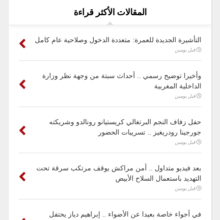
المقالات الأكثر قراءة
التأشيرة الجديدة للعمرة: متعددة الدخول وصلاحية عام كامل
قبل يومين
وأخيرا توضيح رسمي .. أحداث سبتة من وجهة نظر وزارة
الداخلية المغربية
قبل يومين
حفل زفاف النجم البرتغالي كريستيانو رونالدو وشريكته
جورجينا رودريغيز .. تسريبات الحضور
قبل يومين
بعد فيديو متداول .. أمن مراكش يوقف مرتكب سرقة تحت
التهديد باستعمال السلاح الأبيض
قبل يومين
في أجواء خاصة بعيدا عن الأضواء .. إبراهيم دياز يحتفل