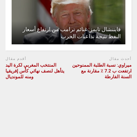
فايننشال تايمز: غنائم ترامب من ارتفاع أسعار
النفط نتيجة تداعيات الحرب
أحدث مقال
أقدم مقال
ميراوي: نسبة الطلبة الممنوحين
المنتخب المغربي لكرة اليد
ارتفعت ب 7.2 ٪ مقارنة مع
يتأهل لنصف نهائي كأس إفريقيا
السنة الفارطة
ومنه للمونديال