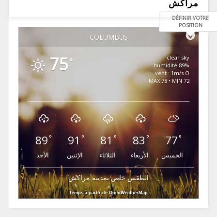
مراكش
DÉFINIR VOTRE
POSITION
COLUMBUS
75
clear sky
°
89% humidité
vent : 1m/s O
MAX 78 • MIN 72
89
91
81
83
77
°
°
°
°
°
الخميس
الأربعاء
الثلاثاء
الإثنين
الأحد
الطقس خاص بمدينة مراكش
Temps à partir de OpenWeatherMap