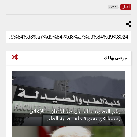
أخبار
7283
موصى بها لك
رغم التصويت السلبي ضد الاتفاق .. الإعلان
رسميا عن تسوية ملف طلبة الطب