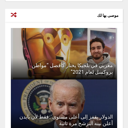
موصى بها لك
مغربي في بلجيكا يختار كأفضل “مواطن
بروكسل لعام 2021”
الدولار يقفز إلى أعلى مستوى ..فقط لأن بايدن
أعلن نيته الترشح مرة ثانية