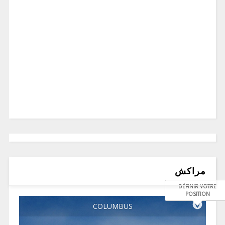
مراكش
DÉFINIR VOTRE
POSITION
COLUMBUS