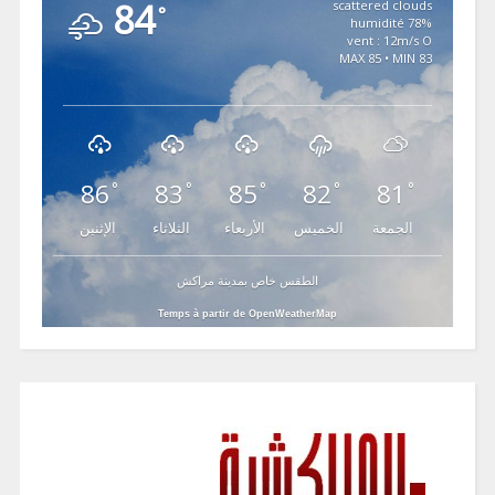
84
scattered clouds
°
78% humidité
vent : 12m/s O
MAX 85 • MIN 83
86
83
85
82
81
°
°
°
°
°
الجمعة
الخميس
الأربعاء
الثلاثاء
الإثنين
الطقس خاص بمدينة مراكش
Temps à partir de OpenWeatherMap