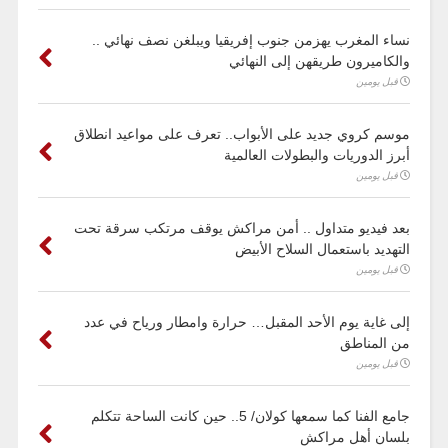
نساء المغرب يهزمن جنوب إفريقيا ويبلغن نصف نهائي ..
والكاميرون طريقهن إلى النهائي
قبل يومين
موسم كروي جديد على الأبواب.. تعرف على مواعيد انطلاق
أبرز الدوريات والبطولات العالمية
قبل يومين
بعد فيديو متداول .. أمن مراكش يوقف مرتكب سرقة تحت
التهديد باستعمال السلاح الأبيض
قبل يومين
إلى غاية يوم الأحد المقبل… حرارة وامطار ورياح في عدد
من المناطق
قبل يومين
جامع الفنا كما سمعها كولان/ 5.. حين كانت الساحة تتكلم
بلسان أهل مراكش