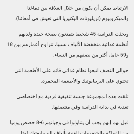
الارتباط يمكن أن يكون من خلال العلاقة بين دماغنا
والميكروبيوم (تريليونات البكتيريا التي تعيش في أمعائنا).
وبحثت الدراسة 45 شخصا يتمتعون بصحة جيدة ولديهم
أنظمة غذائية منخفضة الألياف نسبيا، تتراوح أعمارهم بين 18
و59 عاما، أكثر من نصفهم من النساء.
حوالي النصف اتبعوا نظام غذائي قائم على الأطعمة التي
تحتوي على البريبايوتيك والأطعمة المخمرة.
تلقت هذه المجموعة جلسة تثقيفية فردية مع اختصاصي
تغذية في بداية الدراسة وفي منتصفها.
قيل لهم إنهم يجب أن يتناولوا في وجباتهم 6-8 حصص يوميا
من الفواكه والخضروات الغنية بألياف البريبايوتيك (مثل