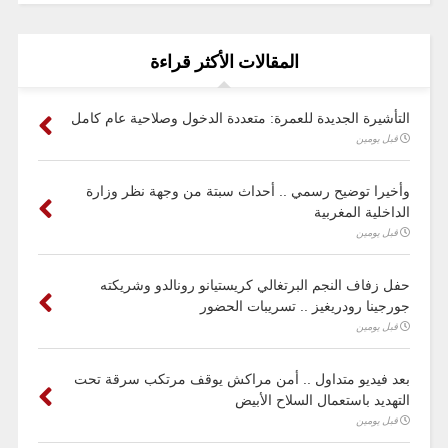
المقالات الأكثر قراءة
التأشيرة الجديدة للعمرة: متعددة الدخول وصلاحية عام كامل
قبل يومين
وأخيرا توضيح رسمي .. أحداث سبتة من وجهة نظر وزارة
الداخلية المغربية
قبل يومين
حفل زفاف النجم البرتغالي كريستيانو رونالدو وشريكته
جورجينا رودريغيز .. تسريبات الحضور
قبل يومين
بعد فيديو متداول .. أمن مراكش يوقف مرتكب سرقة تحت
التهديد باستعمال السلاح الأبيض
قبل يومين