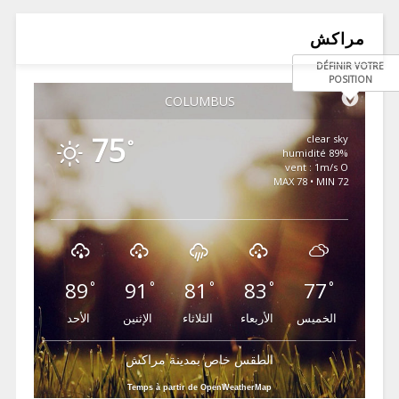
مراكش
DÉFINIR VOTRE
POSITION
COLUMBUS
75
clear sky
°
89% humidité
vent : 1m/s O
MAX 78 • MIN 72
89
91
81
83
77
°
°
°
°
°
الخميس
الأربعاء
الثلاثاء
الإثنين
الأحد
الطقس خاص بمدينة مراكش
Temps à partir de OpenWeatherMap