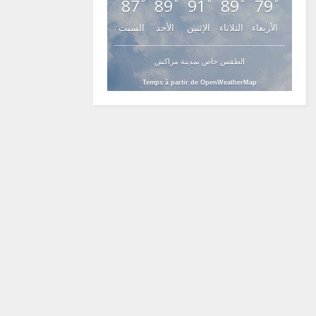
87
89
91
89
79
°
°
°
°
°
الأربعاء
الثلاثاء
الإثنين
الأحد
السبت
الطقس خاص بمدينة مراكش
Temps à partir de OpenWeatherMap