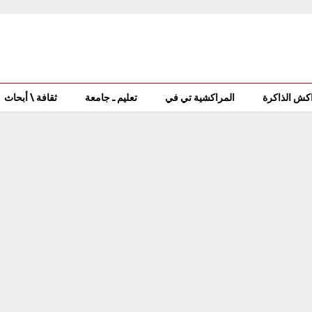
كش الذاكرة
المراكشية تي في
تعليم ـ جامعة
ثقافة \ أبحاث