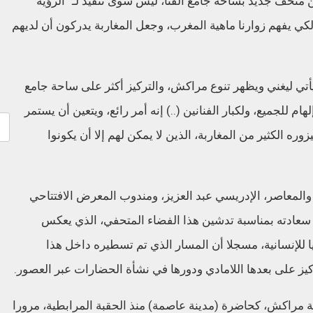
 متحف جديد بساحة جامع الفنا، ليس سوى تنفيذ لـ “الرؤية
لكي يفهم زوارنا ماهية المغرب، وجعل المغاربة يدركون أن لديهم
يأتي ليغني ويظهر تنوع مراكش، والتركيز أكثر على ساحة جامع
هام للجميع، ولكبار الفنانين (..) إنه أمر رائع، ويتعين أن يستمر
ره الكثير من المغاربة، الذين لا يمكن لهم إلا أن يكونوا
لمعاصر، الإدريسي عبد العزيز، ومندوب المعرض الافتتاحي
سعادته بمناسبة تدشين هذا الفضاء المتحفي، الذي يعكس
ا للإنسانية، مسجلا أن المسار الذي تم تسطيره داخل هذا
كيز على بعدها اللامادي ودورها في نشأة الحضارات عبر العصور.
نة مراكش، كحاضرة (مدينة عاصمة) منذ الحقبة المرابطية، مرورا