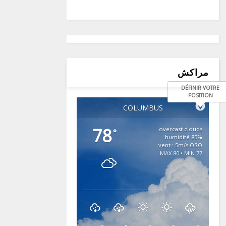
مراكش
DÉFINIR VOTRE
POSITION
COLUMBUS
78
overcast clouds
°
85% humidité
vent : 5m/s OSO
MAX 80 • MIN 77