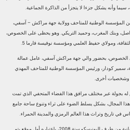
 سيما وأنه يشكل جزءا لا يتجزأ من الذاكرة الجماعية.
بين المؤسسة الوطنية للمتاحف وولاية جهة مراكش – آسفي،
واصل، وبنك المغرب، وحميد التريكي. وهو يحظى على الخصوص،
الثقافة، ومولاي حفيظ العلمي ومؤسسة نوفيسة فارما 5.
ى الخصوص، بحضور والي جهة مراكش آسفي، عامل عمالة
سمير كودار، ورئيس المؤسسة الوطنية للمتاحف المهدي
ن وشخصيات أخرى.
 له بجولة عبر مختلف مرافق هذا الفضاء المتحفي الذي تمت
في هذا المجال، بشكل يسلط الضوء على ثراء وتنوع ساحة جامع
ماس في تاريخ وتراث هذا العالم الرمزي والمدينة الحمراء.
وتعد ساحة جامع الفنا المصنفة تراثا ثقافيا للإنسانية من طرف اليونيسكو سنة 2008، باعتباره أول موقع يتم