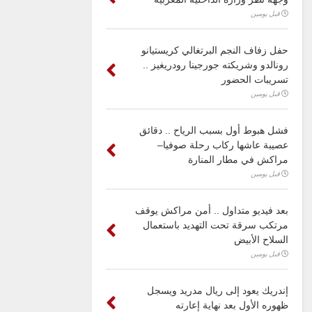
قبل يومين
حفل زفاف النجم البرتغالي كريستيانو
رونالدو وشريكته جورجينا رودريغيز ..
تسريبات الحضور
قبل يومين
فشل هبوط أول بسبب الرياح .. دقائق
عصيبة عاشها ركاب رحلة صوفيا–
مراكش في مطار المنارة
قبل يومين
بعد فيديو متداول .. أمن مراكش يوقف
مرتكب سرقة تحت التهديد باستعمال
السلاح الأبيض
قبل يومين
إندريك يعود إلى ريال مدريد ويسجل
ظهوره الأول بعد نهاية إعارته