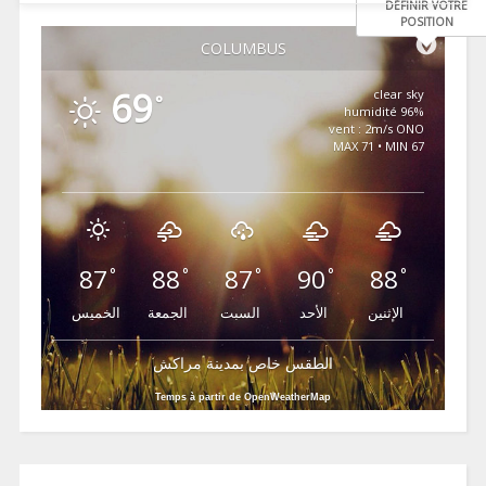
DÉFINIR VOTRE
POSITION
COLUMBUS
69
clear sky
°
96% humidité
vent : 2m/s ONO
MAX 71 • MIN 67
87
88
87
90
88
°
°
°
°
°
الإثنين
الأحد
السبت
الجمعة
الخميس
الطقس خاص بمدينة مراكش
Temps à partir de OpenWeatherMap