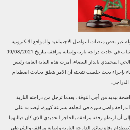
داوله عبر بعض منصات التواصل الاجتماعية والمواقع الالكترونية،
بخصوص التشكيك في ظروف وملابسات وفاة شاب في حادث دراجة نارية وإصابة مرافقه بتاريخ 09/08/2021
 المحمدي بالدار البيضاء، أمرت هذه النيابة العامة رئيس
يضاء بإجراء بحث خلصت نتيجته أن الامر يتعلق بحادث اصطدام
الدراجي.
ة بيديه من أجل التوقف بعدما ترجل من دراجته النارية
ق الدراجة واصل سيره في اتجاهه بسرعة كبيرة، ليصدمه على
إلى أن ارتطم رفقة مرافقه بالحاجز الحديدي الذي كان قبالتهما
اصطدام وفاة سائق الدارجة النارية وإصابة مرافقه والشرطي