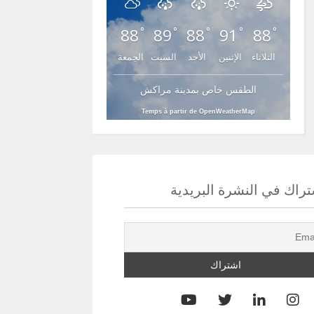
88
89
88
91
88
°
°
°
°
°
الثلاثاء
الإثنين
الأحد
السبت
الجمعة
الطقس خاص بمدينة مراكش
Temps à partir de OpenWeatherMap
راك في النشرة البريدية