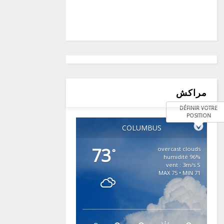
مراكش
DÉFINIR VOTRE
POSITION
COLUMBUS
73
overcast clouds
°
96% humidité
vent : 3m/s S
MAX 75 • MIN 71