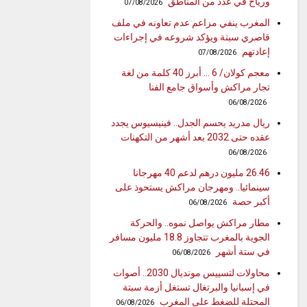
ورياح في عدد من المناطق
07/08/2026
المغرب ينفي مزاعم عدم تعاونه في ملف
قاصري سبتة ويؤكد شروعه في إجراءات
إعادتهم
07/08/2026
معجم كولان/ 6 … أبرز 40 كلمة من لغة
تجار مراكش وأسواق جامع الفنا
06/08/2026
ريال مدريد يحسم الجدل.. فينيسيوس يجدد
عقده حتى 2032 بعد أشهر من التكهنات
06/08/2026
26.46 مليون درهم لدعم 40 مهرجانا
سينمائيا.. ومهرجان مراكش يستحوذ على
أكبر حصة
06/08/2026
مطار مراكش يواصل نموه.. والحركة
الجوية بالمغرب تتجاوز 18.8 مليون مسافر
في ستة أشهر
06/08/2026
محاولات لتسييس مونديال 2030.. أصوات
في إسبانيا والبرتغال تستغل أزمة سبتة
المحتلة للضغط على المغرب
06/08/2026