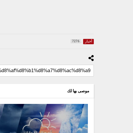
أخبار
7276
موصى بها لك