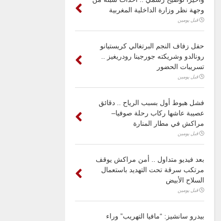
وجهة نظر وزارة الداخلية المغربية
قبل يومين
حفل زفاف النجم البرتغالي كريستيانو
رونالدو وشريكته جورجينا رودريغيز ..
تسريبات الحضور
قبل يومين
فشل هبوط أول بسبب الرياح .. دقائق
عصيبة عاشها ركاب رحلة صوفيا–
مراكش في مطار المنارة
قبل يومين
بعد فيديو متداول .. أمن مراكش يوقف
مرتكب سرقة تحت التهديد باستعمال
السلاح الأبيض
قبل يومين
بيدرو سانشيز: “مافيا التهريب” وراء