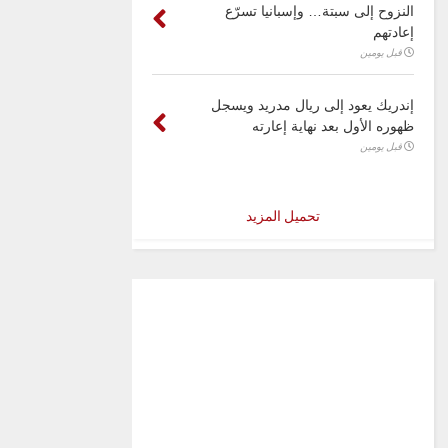
النزوح إلى سبتة… وإسبانيا تسرّع
إعادتهم
قبل يومين
إندريك يعود إلى ريال مدريد ويسجل
ظهوره الأول بعد نهاية إعارته
قبل يومين
تحميل المزيد