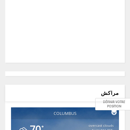
مراكش
DÉFINIR VOTRE
POSITION
COLUMBUS
70
overcast clouds
°