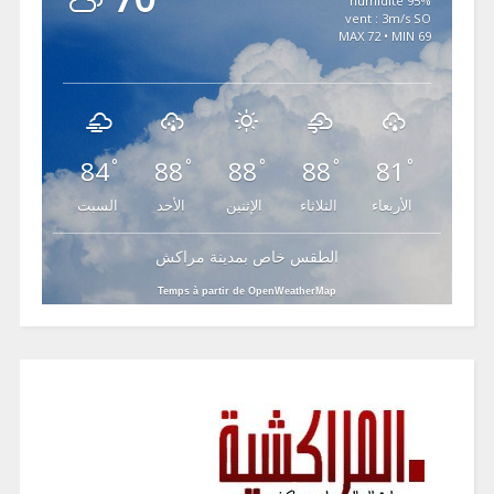
95% humidité
vent : 3m/s SO
MAX 72 • MIN 69
84
88
88
88
81
°
°
°
°
°
الأربعاء
الثلاثاء
الإثنين
الأحد
السبت
الطقس خاص بمدينة مراكش
Temps à partir de OpenWeatherMap