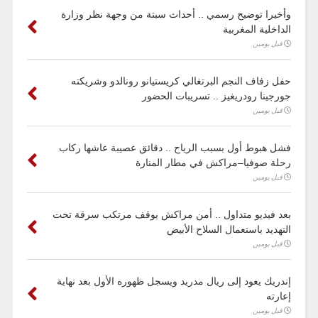
وأخيرا توضيح رسمي .. أحداث سبتة من وجهة نظر وزارة
الداخلية المغربية
قبل يومين
حفل زفاف النجم البرتغالي كريستيانو رونالدو وشريكته
جورجينا رودريغيز .. تسريبات الحضور
قبل يومين
فشل هبوط أول بسبب الرياح .. دقائق عصيبة عاشها ركاب
رحلة صوفيا–مراكش في مطار المنارة
قبل يومين
بعد فيديو متداول .. أمن مراكش يوقف مرتكب سرقة تحت
التهديد باستعمال السلاح الأبيض
قبل يومين
إندريك يعود إلى ريال مدريد ويسجل ظهوره الأول بعد نهاية
إعارته
قبل يومين