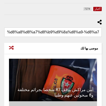
أخبار
7274
موصى بها لك
أمن مراكش يوقف 87 شخصا بجرائم مختلفة
و8 مبحوثين عنهم وطنيا