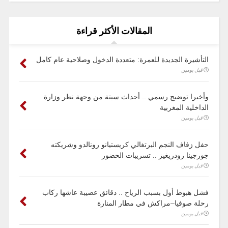
المقالات الأكثر قراءة
التأشيرة الجديدة للعمرة: متعددة الدخول وصلاحية عام كامل
قبل يومين
وأخيرا توضيح رسمي .. أحداث سبتة من وجهة نظر وزارة
الداخلية المغربية
قبل يومين
حفل زفاف النجم البرتغالي كريستيانو رونالدو وشريكته
جورجينا رودريغيز .. تسريبات الحضور
قبل يومين
فشل هبوط أول بسبب الرياح .. دقائق عصيبة عاشها ركاب
رحلة صوفيا–مراكش في مطار المنارة
قبل يومين