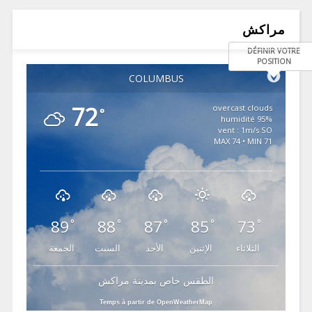
مراكش
DÉFINIR VOTRE
POSITION
COLUMBUS
72
overcast clouds
°
95% humidité
vent : 1m/s SO
MAX 74 • MIN 71
89
88
87
85
73
°
°
°
°
°
الثلاثاء
الإثنين
الأحد
السبت
الجمعة
الطقس خاص بمدينة مراكش
Temps à partir de OpenWeatherMap