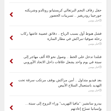
حفل زفاف النجم البرتغالي كريستيانو رونالدو وشريكته
جورجينا رودريغيز .. تسريبات الحضور
قبل يومين
فشل هبوط أول بسبب الرياح .. دقائق عصيبة عاشها ركاب
رحلة صوفيا–مراكش في مطار المنارة
قبل يومين
فنلندا تدخل على الخط .. وصول نحو 49 ألف مهاجر إلى
سبتة في يوم واحد يشعل خلافات داخل الاتحاد الأوروبي
قبل يومين
بعد فيديو متداول .. أمن مراكش يوقف مرتكب سرقة تحت
التهديد باستعمال السلاح الأبيض
قبل يومين
بيدرو سانشيز: “مافيا التهريب” وراء النزوح إلى سبتة…
وإسبانيا تسرّع إعادتهم