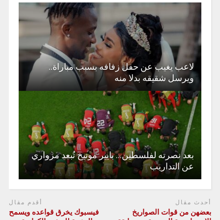
لاعب يغيب عن حفل زفافه بسبب مباراة..
ويرسل شقيقه بدلا منه
بعد نصرته لفلسطين… بايير مونيخ تُبعد مزواري
عن التداريب
أحدث مقال
أقدم مقال
بعضهن من قوات الصواريخ
فيسبوك يخرق قواعده ويسمح