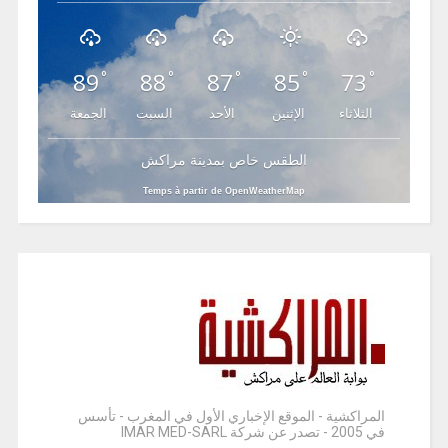
89
88
87
85
73
°
°
°
°
°
الثلاثاء
الإثنين
الأحد
السبت
الجمعة
الطقس خاص بمدينة مراكش
Temps à partir de OpenWeatherMap
المراكشية - الموقع الإخباري الأول في المغرب - تأسس
في 2005 - تصدر عن شركة IMAR MED-SARL