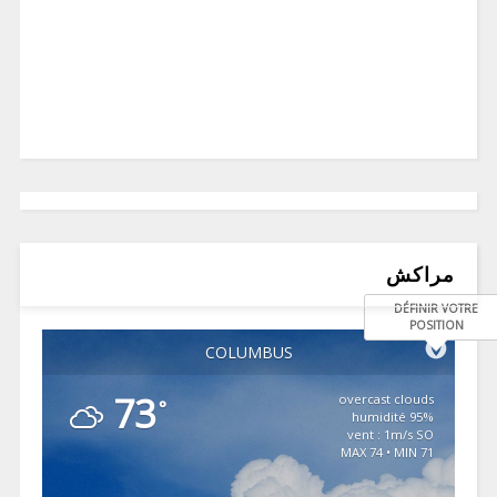
مراكش
DÉFINIR VOTRE
POSITION
COLUMBUS
73
overcast clouds
°
95% humidité
vent : 1m/s SO
MAX 74 • MIN 71