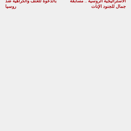
الاستراتيجية الروسية .. مسابقة
بالدعوة للعنف والكراهية ضد
جمال للجنود الإنات
روسيا