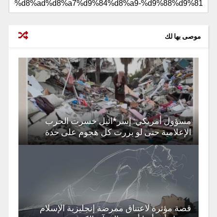
موصى بها لك
مسؤول أمريكي: إسر*ائيل خسرت الحرب
الإعلامية حتى لو بررت كل هجوم على حدة
قصة مؤثرة لاعتناق ممرضة إنجليزية الإسلام