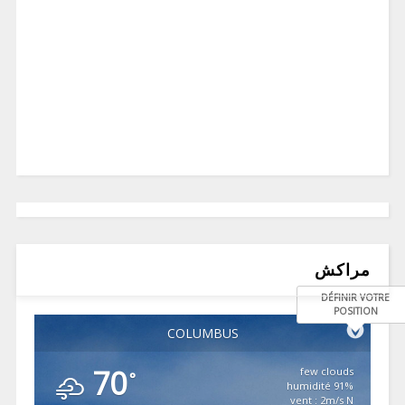
مراكش
DÉFINIR VOTRE
POSITION
COLUMBUS
70
few clouds
°
91% humidité
vent : 2m/s N