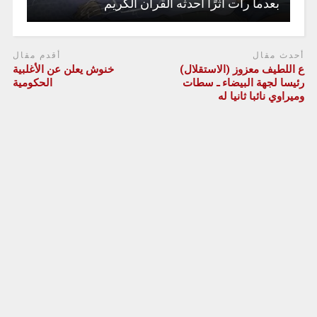
بعدما رأت أثرًا أحدثه القرآن الكريم
أحدث مقال
أقدم مقال
ع اللطيف معزوز (الاستقلال)
خنوش يعلن عن الأغلبية
رئيسا لجهة البيضاء ـ سطات
الحكومية
وميراوي نائبا ثانيا له