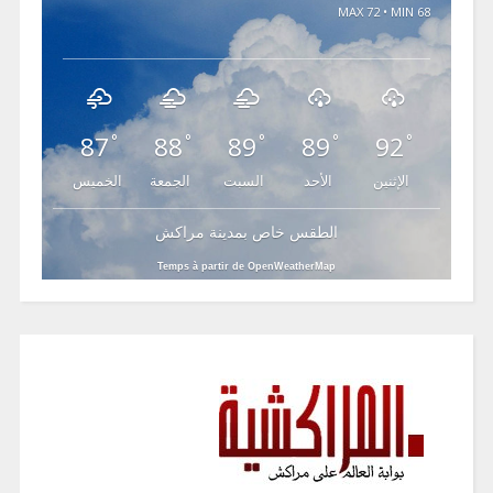
MAX 72 • MIN 68
87
88
89
89
92
°
°
°
°
°
الإثنين
الأحد
السبت
الجمعة
الخميس
الطقس خاص بمدينة مراكش
Temps à partir de OpenWeatherMap