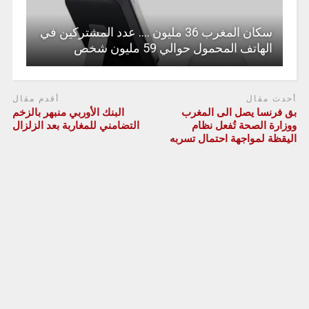
سكان المغرب 36 مليون …. عدد المشتركين في
الهاتف المحمول حوالي 59 مليون شخص
أحدث مقال
أقدم مقال
بق فرنسا يصل الى المغرب
البنك الأوربي منبهر بالزخم
ووزارة الصحة تُفعل نظام
التضامني للمغاربة بعد الزلزال
اليقظة لمواجهة احتمال تسربه