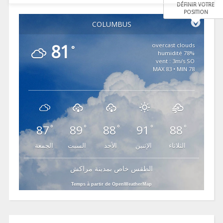
DÉFINIR VOTRE
POSITION
COLUMBUS
81
overcast clouds
°
78% humidité
vent : 3m/s SO
MAX 83 • MIN 78
87
89
88
91
88
°
°
°
°
°
الثلاثاء
الإثنين
الأحد
السبت
الجمعة
الطقس خاص بمدينة مراكش
Temps à partir de OpenWeatherMap