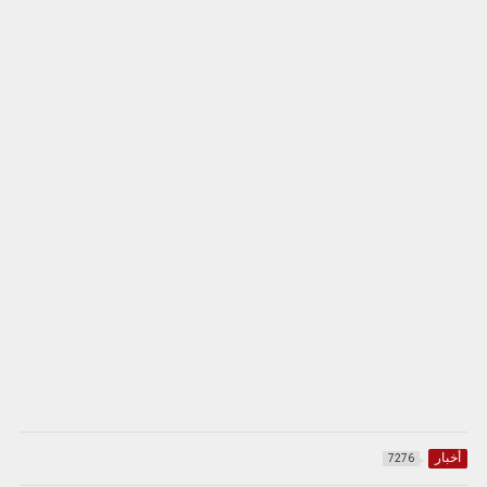
أخبار
7276