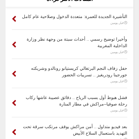
التأشيرة الجديدة للعمرة: متعددة الدخول وصلاحية عام كامل
قبل يومين
وأخيرا توضيح رسمي .. أحداث سبتة من وجهة نظر وزارة
الداخلية المغربية
قبل يومين
حفل زفاف النجم البرتغالي كريستيانو رونالدو وشريكته
جورجينا رودريغيز .. تسريبات الحضور
قبل يومين
فشل هبوط أول بسبب الرياح .. دقائق عصيبة عاشها ركاب
رحلة صوفيا–مراكش في مطار المنارة
قبل يومين
بعد فيديو متداول .. أمن مراكش يوقف مرتكب سرقة تحت
التهديد باستعمال السلاح الأبيض