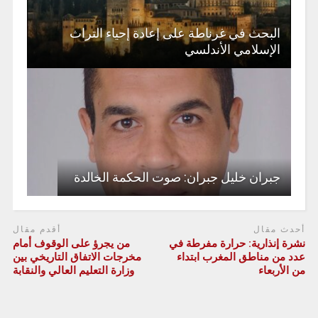
البحث في غرناطة على إعادة إحياء التراث
الإسلامي الأندلسي
جبران خليل جبران: صوت الحكمة الخالدة
أحدث مقال
أقدم مقال
نشرة إنذارية: حرارة مفرطة في
من يجرؤ على الوقوف أمام
عدد من مناطق المغرب ابتداء
مخرجات الاتفاق التاريخي بين
من الأربعاء
وزارة التعليم العالي والنقابة