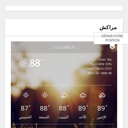
مراكش
DÉFINIR VOTRE
POSITION
COLUMBUS
88
clear sky
°
55% humidité
vent : 3m/s OSO
MAX 90 • MIN 85
87
88
88
89
89
°
°
°
°
°
الإثنين
الأحد
السبت
الجمعة
الخميس