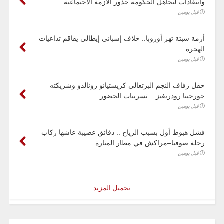
وانتقادات لتجاهل الحكومة جذور الأزمة الاجتماعية
قبل يومين
أزمة سبتة تهز أوروبا.. خلاف إسباني إيطالي يفاقم تداعيات
الهجرة
قبل يومين
حفل زفاف النجم البرتغالي كريستيانو رونالدو وشريكته
جورجينا رودريغيز .. تسريبات الحضور
قبل يومين
فشل هبوط أول بسبب الرياح .. دقائق عصيبة عاشها ركاب
رحلة صوفيا–مراكش في مطار المنارة
قبل يومين
تحميل المزيد