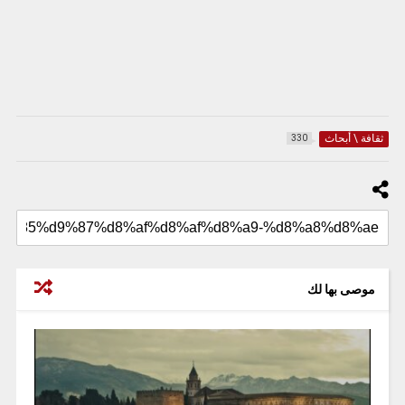
ثقافة \ أبحاث
330
موصى بها لك