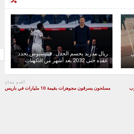
ي
ريال مدريد يحسم الجدل.. فينيسيوس يجدد
عقده حتى 2032 بعد أشهر من التكهنات
أقدم مقال
رب
مسلحون يسرقون مجوهرات بقيمة 10 مليارات في باريس