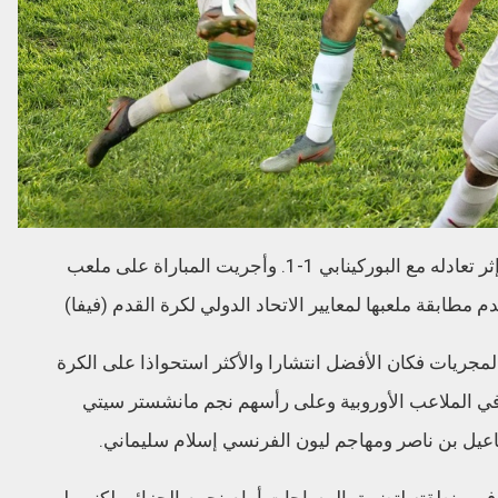
عاد منتخب “الخضر” بنقطة واحدة من المغرب إثر تعادله مع البوركينابي 1-1. وأجريت المباراة على ملعب
مطابقة ملعبها لمعايير الاتحاد الدولي لكرة القدم (فيفا)
مجريات فكان الأفضل انتشارا والأكثر استحواذا على الكرة
 في الملاعب الأوروبية وعلى رأسهم نجم مانشستر سيتي
عيل بن ناصر ومهاجم ليون الفرنسي إسلام سليماني.
في منطقته لتضييق المساحات أمام نجوم الجزائر، لكنهم لم