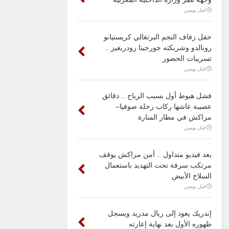
قبل يومين
حفل زفاف النجم البرتغالي كريستيانو
رونالدو وشريكته جورجينا رودريغيز ..
تسريبات الحضور
قبل يومين
فشل هبوط أول بسبب الرياح .. دقائق
عصيبة عاشها ركاب رحلة صوفيا–
مراكش في مطار المنارة
قبل يومين
بعد فيديو متداول .. أمن مراكش يوقف
مرتكب سرقة تحت التهديد باستعمال
السلاح الأبيض
قبل يومين
إندريك يعود إلى ريال مدريد ويسجل
ظهوره الأول بعد نهاية إعارته