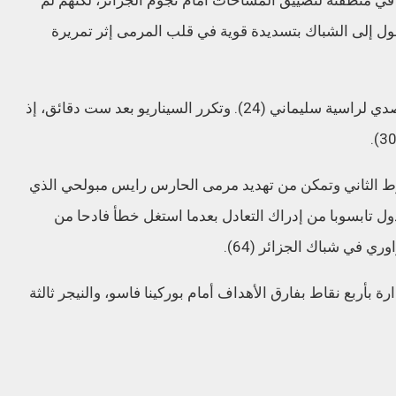
ول إلى الشباك بتسديدة قوية في قلب المرمى إثر تمريرة
وتصدى الحارس البوركيني كوفي كواكو من التصدي لراسية سليماني (24). وتكرر السيناريو بعد ست دقائق، إذ
ط الثاني وتمكن من تهديد مرمى الحارس رايس مبولحي الذي
ل تابسوبا من إدراك التعادل بعدما استغل خطأ فادحا من
ري في شباك الجزائر (64).
أربع نقاط بفارق الأهداف أمام بوركينا فاسو، والنيجر ثالثة