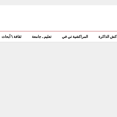
كش الذاكرة
المراكشية تي في
تعليم ـ جامعة
ثقافة \ أبحاث