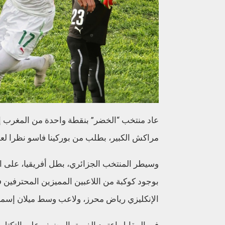
مراكش الكبير، بطلب من بوركينا فاسو نظرا لعدم 
وسيطر المنتخب الجزائري، بطل أفريقيا، على ال
بوجود كوكبة من اللاعبين المميزين المحترفين
الإنكليزي رياض محرز، ولاعب وسط ميلان إسما
في المقابل اعتمد الفريق المضيف على التكتل 