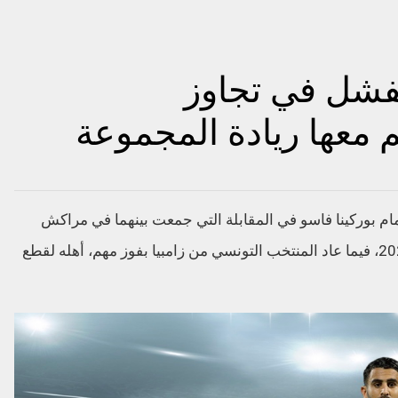
فشل في تجاوز
 معها ريادة المجموعة
ى المنتخب الجزائري الثلاثاء بالتعادل 1-1 أمام بوركينا فاسو في المقابلة التي جمعت بينهما في مراكش
بموجب التصفيات المؤهلة لنهائيات مونديال 2022، فيما عاد المنتخب التونسي من زامبيا بفوز مهم، أهله لقطع