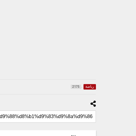
رياضة
2175