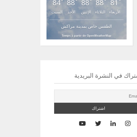
84
88
88
88
81
°
°
°
°
°
الأربعاء
الثلاثاء
الإثنين
الأحد
السبت
الطقس خاص بمدينة مراكش
Temps à partir de OpenWeatherMap
راك في النشرة البريدية