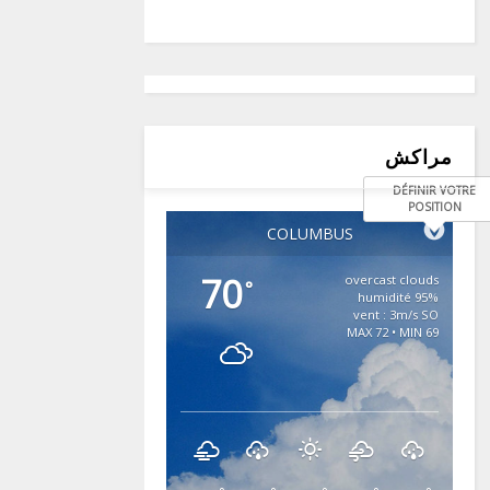
مراكش
DÉFINIR VOTRE
POSITION
COLUMBUS
70
overcast clouds
°
95% humidité
vent : 3m/s SO
MAX 72 • MIN 69