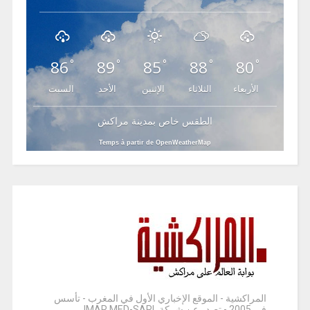
86
89
85
88
80
°
°
°
°
°
الأربعاء
الثلاثاء
الإثنين
الأحد
السبت
الطقس خاص بمدينة مراكش
Temps à partir de OpenWeatherMap
المراكشية - الموقع الإخباري الأول في المغرب - تأسس
في 2005 - تصدر عن شركة IMAR MED-SARL