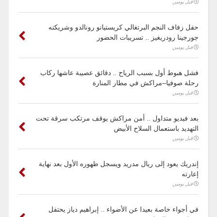
قبل يومين
حفل زفاف النجم البرتغالي كريستيانو رونالدو وشريكته
جورجينا رودريغيز .. تسريبات الحضور
قبل يومين
فشل هبوط أول بسبب الرياح .. دقائق عصيبة عاشها ركاب
رحلة صوفيا–مراكش في مطار المنارة
قبل يومين
بعد فيديو متداول .. أمن مراكش يوقف مرتكب سرقة تحت
التهديد باستعمال السلاح الأبيض
قبل يومين
إندريك يعود إلى ريال مدريد ويسجل ظهوره الأول بعد نهاية
إعارته
قبل يومين
في أجواء خاصة بعيدا عن الأضواء .. إبراهيم دياز يحتفل