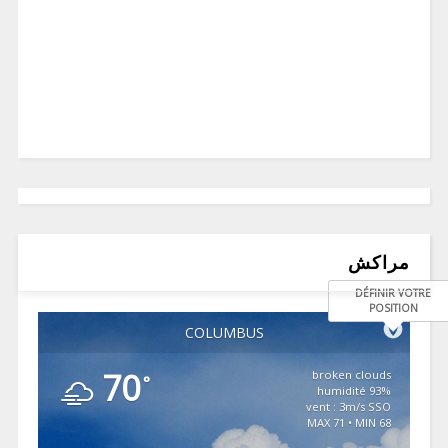
مراكش
DÉFINIR VOTRE
POSITION
COLUMBUS
70
broken clouds
°
93% humidité
vent : 3m/s SSO
MAX 71 • MIN 68