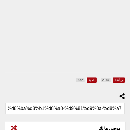
رياضة
جديد
432
2175
موصى بها لك