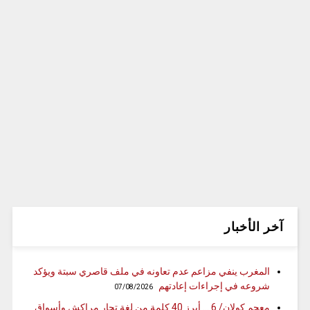
آخر الأخبار
المغرب ينفي مزاعم عدم تعاونه في ملف قاصري سبتة ويؤكد
شروعه في إجراءات إعادتهم
07/08/2026
معجم كولان/ 6 … أبرز 40 كلمة من لغة تجار مراكش وأسواق