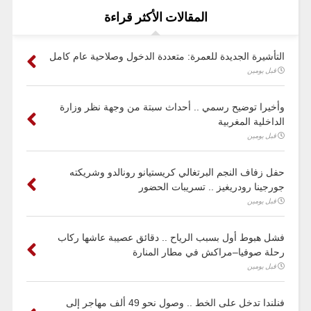
المقالات الأكثر قراءة
التأشيرة الجديدة للعمرة: متعددة الدخول وصلاحية عام كامل
قبل يومين
وأخيرا توضيح رسمي .. أحداث سبتة من وجهة نظر وزارة
الداخلية المغربية
قبل يومين
حفل زفاف النجم البرتغالي كريستيانو رونالدو وشريكته
جورجينا رودريغيز .. تسريبات الحضور
قبل يومين
فشل هبوط أول بسبب الرياح .. دقائق عصيبة عاشها ركاب
رحلة صوفيا–مراكش في مطار المنارة
قبل يومين
فنلندا تدخل على الخط .. وصول نحو 49 ألف مهاجر إلى