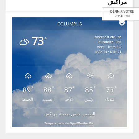
مراكش
DÉFINIR VOTRE
POSITION
COLUMBUS
73
overcast clouds
°
95% humidité
vent : 1m/s SO
MAX 74 • MIN 71
89
88
87
85
73
°
°
°
°
°
الثلاثاء
الإثنين
الأحد
السبت
الجمعة
الطقس خاص بمدينة مراكش
Temps à partir de OpenWeatherMap