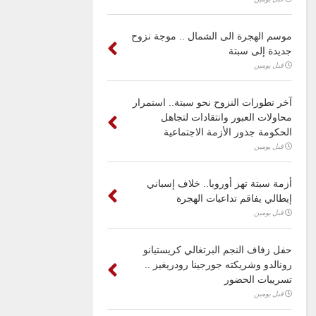
موسم الهجرة الى الشمال .. موجة نزوح
جديدة إلى سبتة
قبل يومين
آخر تطورات النزوح نحو سبتة.. استمرار
محاولات العبور وانتقادات لتجاهل
الحكومة جذور الأزمة الاجتماعية
قبل يومين
أزمة سبتة تهز أوروبا.. خلاف إسباني
إيطالي يفاقم تداعيات الهجرة
قبل يومين
حفل زفاف النجم البرتغالي كريستيانو
رونالدو وشريكته جورجينا رودريغيز ..
تسريبات الحضور
قبل يومين