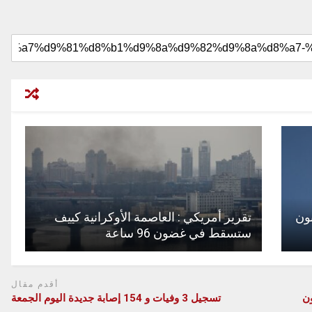
ون
تقرير أمريكي : العاصمة الأوكرانية كييف
ستسقط في غضون 96 ساعة
أقدم مقال
ن
تسجيل 3 وفيات و 154 إصابة جديدة اليوم الجمعة