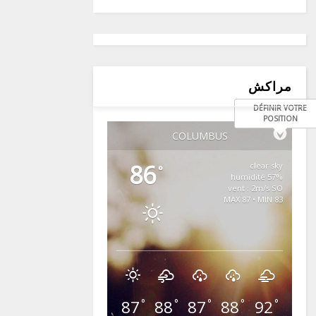
مراكش
DÉFINIR VOTRE
POSITION
COLUMBUS
86
clear sky
°
57% humidité
vent : 2m/s SO
MAX 87 • MIN 83
87
88
87
88
92
°
°
°
°
°