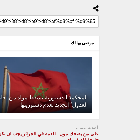
موصى بها لك
المحكمة الدستورية تسقط مواد من “قان
العدول” الجديد لعدم دستوريتها
أحدث مقال
على من يضحك تبون.. القمة في الجزائر يجب ان تكو
جامعة للصف العربي