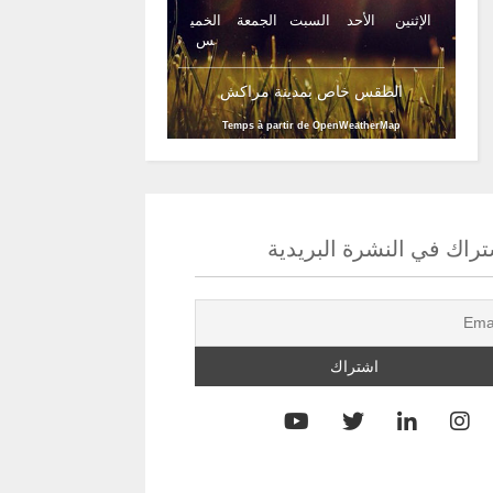
الإثنين
الأحد
السبت
الجمعة
الخمي
س
الطقس خاص بمدينة مراكش
Temps à partir de OpenWeatherMap
راك في النشرة البريدية