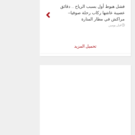
فشل هبوط أول بسبب الرياح .. دقائق
عصيبة عاشها ركاب رحلة صوفيا–
مراكش في مطار المنارة
قبل يومين
تحميل المزيد