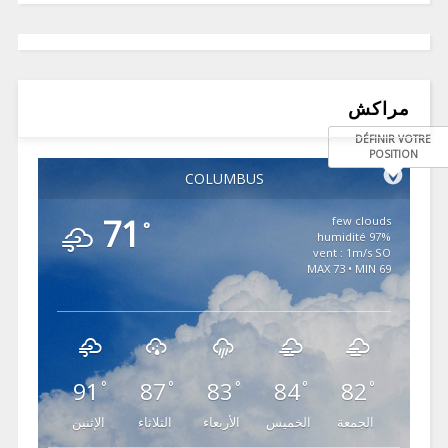
مراكش
DÉFINIR VOTRE
POSITION
COLUMBUS
71
few clouds
°
97% humidité
vent : 1m/s SO
MAX 73 • MIN 69
91
87
83
84
82
°
°
°
°
°
الجمعة
الخميس
الأربعاء
الثلاثاء
الإثنين