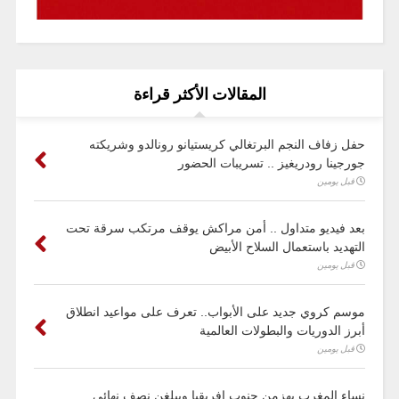
المقالات الأكثر قراءة
حفل زفاف النجم البرتغالي كريستيانو رونالدو وشريكته
جورجينا رودريغيز .. تسريبات الحضور
قبل يومين
بعد فيديو متداول .. أمن مراكش يوقف مرتكب سرقة تحت
التهديد باستعمال السلاح الأبيض
قبل يومين
موسم كروي جديد على الأبواب.. تعرف على مواعيد انطلاق
أبرز الدوريات والبطولات العالمية
قبل يومين
نساء المغرب يهزمن جنوب إفريقيا ويبلغن نصف نهائي ..