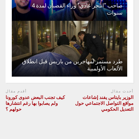
صاحب “انتحر عادي” وراء القضبان لمدة 4
سنوات
طرد مستمر لمهاجرين من باريس قبل انطلاق
الألعاب الأولمبية
أحدث مقال
أقدم مقال
الوزير بايتاس يفند إشاعات
كيف تجنب البعض عدوى كورونا
مواقع التواصل الاجتماعي حول
ولم يصابوا بها رغم انتشارها
التعديل الحكومي
حولهم ؟