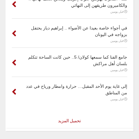
والكاميرون طريقهن إلى النهائي
قبل يومين
في أجواء خاصة بعيدا عن الأضواء .. إبراهيم دياز يحتفل
بزواجه في اليونان
قبل يومين
جامع الفنا كما سمعها كولان/ 5.. حين كانت الساحة تتكلم
بلسان أهل مراكش
قبل يومين
إلى غاية يوم الأحد المقبل… حرارة وامطار ورياح في عدد
من المناطق
قبل يومين
تحميل المزيد