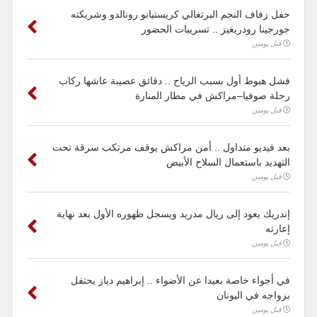
حفل زفاف النجم البرتغالي كريستيانو رونالدو وشريكته
جورجينا رودريغيز .. تسريبات الحضور
قبل يومين
فشل هبوط أول بسبب الرياح .. دقائق عصيبة عاشها ركاب
رحلة صوفيا–مراكش في مطار المنارة
قبل يومين
بعد فيديو متداول .. أمن مراكش يوقف مرتكب سرقة تحت
التهديد باستعمال السلاح الأبيض
قبل يومين
إندريك يعود إلى ريال مدريد ويسجل ظهوره الأول بعد نهاية
إعارته
قبل يومين
في أجواء خاصة بعيدا عن الأضواء .. إبراهيم دياز يحتفل
بزواجه في اليونان
قبل يومين