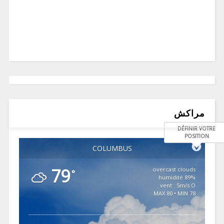
مراكش
DÉFINIR VOTRE
POSITION
COLUMBUS
79
overcast clouds
°
89% humidité
vent : 5m/s O
MAX 80 • MIN 78