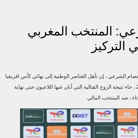
ي: المنتخب المغربي
 التركيز
المنتخب الوطني لأقل من 23 سنة عصام الشرعي ، إن تأهل العناصر الوطنية إلى نهائي كأس افريقيا
للأمم لهذه الفئة، وكذا إلى أولمبياد باريس 2024 ، جاء نتيجة الروح القتالية التي أبان عنها اللاعبون حتى نهاية
اء ، ضد المنتخب المالي.