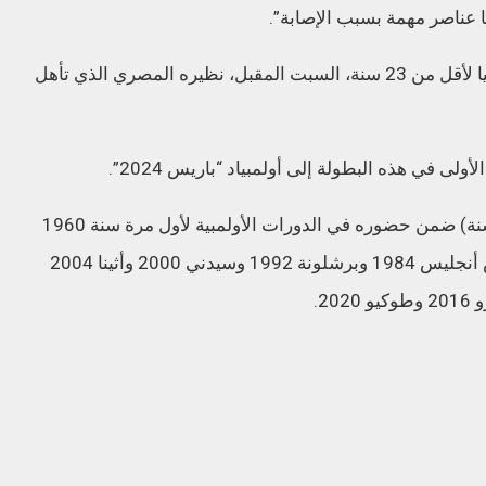
نا عناصر مهمة بسبب الإصابة”.
ويواجه المنتخب المغربي في نهائي كأس افريقيا لأقل من 23 سنة، السبت المقبل، نظيره المصري الذي تأهل
ولى في هذه البطولة إلى أولمبياد “باريس 2024”.
وكان المنتخب الأولمبي المغربي (اقل من 23 سنة) ضمن حضوره في الدورات الأولمبية لأول مرة سنة 1960
بروما ، ثم بعدها في دورات ميونيخ 1972 ولوس أنجليس 1984 وبرشلونة 1992 وسيدني 2000 وأثينا 2004