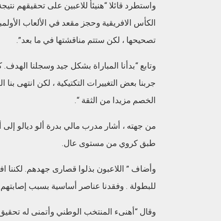
واستطرد قائلا “هنيئأ للاعبين على تحقيقهم نتيج
الكأس الافريقية وحجز مقعد في الألعاب الأولمب
تصحيحها ، لكن ستتم مناقشتها في ما بعد”.
وتابع “بدأنا المباراة بشكل جيد وسجلنا الهدف. ك
جربنا بعض التغييرات التكتيكية ، لكن انتهى بنا 
الخصم مزيدا من الثقة “.
من جهته ، أشار مدرب مالي بدرة ألو ديالو إلى أ
طبق كروي من مستوى عال.
وأضاف ” اللاعبون بذلوا قصارى جهدهم. لكننا افت
للبطولة . وفقدنا عناصر أساسية بسبب إصابتهم خ
وقال “أهنىء المنتخب الوطني وأتمنى له تحقيق نت