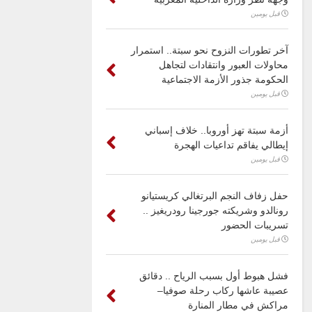
قبل يومين
آخر تطورات النزوح نحو سبتة.. استمرار
محاولات العبور وانتقادات لتجاهل
الحكومة جذور الأزمة الاجتماعية
قبل يومين
أزمة سبتة تهز أوروبا.. خلاف إسباني
إيطالي يفاقم تداعيات الهجرة
قبل يومين
حفل زفاف النجم البرتغالي كريستيانو
رونالدو وشريكته جورجينا رودريغيز ..
تسريبات الحضور
قبل يومين
فشل هبوط أول بسبب الرياح .. دقائق
عصيبة عاشها ركاب رحلة صوفيا–
مراكش في مطار المنارة