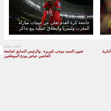
جامعة كرة القدم تعلن عن حيثيات مباراة
المغرب وليببريا وانطلاق عملية بيع تذاكر
أقدم مقال
نارية
تعيين السيد موحى تاوريرة ..والرئيس السابق لجامعة
القاضي عياض يودع الموظفين