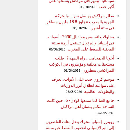
سينمائيا.. ومهرجان مراكش يستحوذ على
أكبر حصة
06/08/2026
مطار مراكش يواصل نموه.. والحركة
الجوية بالمغرب تتجاوز 18.8 مليون مسافر
في ستة أشهر
06/08/2026
محاولات لتسييس مونديال 2030.. أصوات
في إسبانيا والبرتغال تستغل أزمة سبتة
المحتلة للضغط على المغرب
06/08/2026
أخويا الجمجامي .. راه الصهد ؟.. طلب
مستحقات معلقة ومؤطرون في الكوكب
المراكشي ينتظرون
06/08/2026
موسم كروي جديد على الأبواب.. تعرف
على مواعيد انطلاق أبرز الدوريات
والبطولات العالمية
06/08/2026
جامع الفنا كما سمعها كولان/ 5.. حين كانت
الساحة تتكلم بلسان أهل مراكش
05/08/2026
رويترز: إسبانيا تتحرك بنقل مئات القاصرين
إلى البر الإسباني لتخفيف الضغط عن سبتة