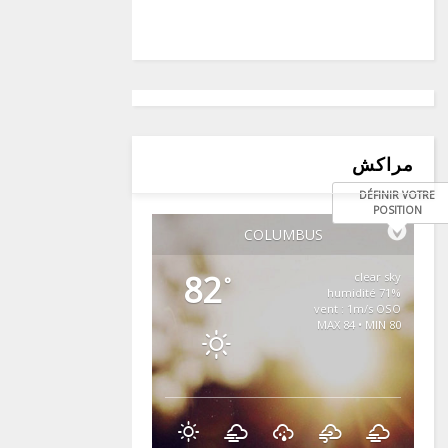
مراكش
DÉFINIR VOTRE
POSITION
COLUMBUS
82
clear sky
°
71% humidité
vent : 1m/s OSO
MAX 84 • MIN 80