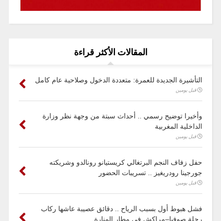
المقالات الأكثر قراءة
التأشيرة الجديدة للعمرة: متعددة الدخول وصلاحية عام كامل
قبل يومين
وأخيرا توضيح رسمي .. أحداث سبتة من وجهة نظر وزارة
الداخلية المغربية
قبل يومين
حفل زفاف النجم البرتغالي كريستيانو رونالدو وشريكته
جورجينا رودريغيز .. تسريبات الحضور
قبل يومين
فشل هبوط أول بسبب الرياح .. دقائق عصيبة عاشها ركاب
رحلة صوفيا–مراكش في مطار المنارة