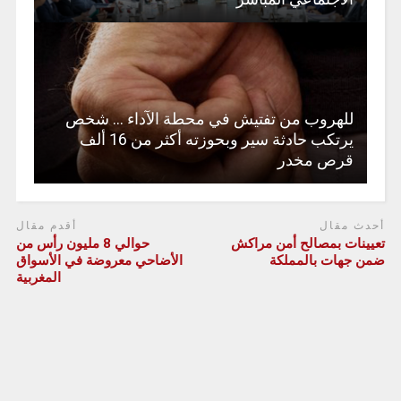
للهروب من تفتيش في محطة الآداء … شخص
يرتكب حادثة سير وبحوزته أكثر من 16 ألف
قرص مخدر
أحدث مقال
أقدم مقال
تعيينات بمصالح أمن مراكش
حوالي 8 مليون رأس من
ضمن جهات بالمملكة
الأضاحي معروضة في الأسواق
المغربية