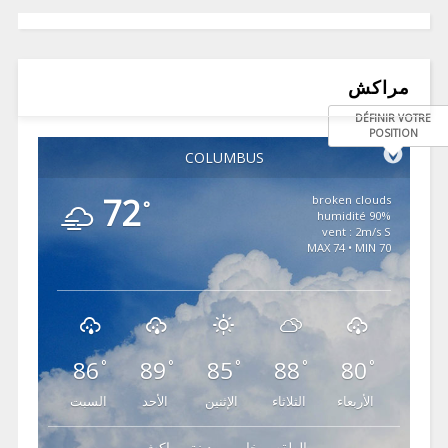
مراكش
DÉFINIR VOTRE
POSITION
COLUMBUS
72
broken clouds
°
90% humidité
vent : 2m/s S
MAX 74 • MIN 70
86
89
85
88
80
°
°
°
°
°
الأربعاء
الثلاثاء
الإثنين
الأحد
السبت
الطقس خاص بمدينة مراكش