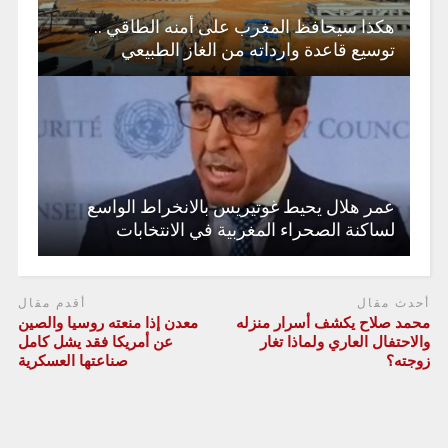
هكذا سيحافظ المغرب على أمنه الطاقي ..
توسيع قاعدة وارداته من الغاز الطبيعي
عمر هلال يحيط غوتيريس بالانخراط الواسع
لساكنة الصحراء المغربية في الانتخابات
أحدث مقال
أقدم مقال
محمد صلاح يكشف أسرار منزله
معدن إذا منعته روسيا والصين
والاحتفال العاري ولماذا تغار
عن أمريكا فقد يشل كامل
زوجته؟
صناعتها العسكرية