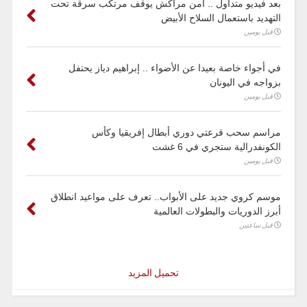
بعد فيديو متداول .. أمن مراكش يوقف مرتكب سرقة تحت
التهديد باستعمال السلاح الأبيض
قبل يومين
في أجواء خاصة بعيدا عن الأضواء .. إبراهيم دياز يحتفل
بزواجه في اليونان
قبل يومين
مراسم سحب قرعتي دوري أبطال إفريقيا وكأس
الكونفدرالية ستجري في 6 غشت
قبل يومين
موسم كروي جديد على الأبواب.. تعرف على مواعيد انطلاق
أبرز الدوريات والبطولات العالمية
قبل ساعتين
تحميل المزيد