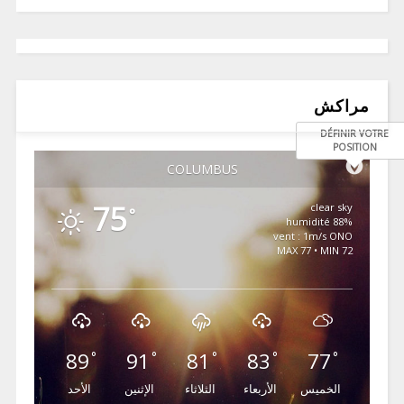
مراكش
DÉFINIR VOTRE
POSITION
COLUMBUS
75
clear sky
°
88% humidité
vent : 1m/s ONO
MAX 77 • MIN 72
89
91
81
83
77
°
°
°
°
°
الخميس
الأربعاء
الثلاثاء
الإثنين
الأحد