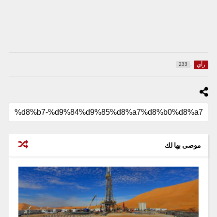
رأي
233
موصى بها لك