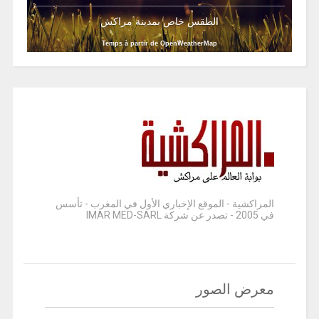
الطقس خاص بمدينة مراكش
Temps à partir de OpenWeatherMap
المراكشية - الموقع الإخباري الأول في المغرب - تأسس
في 2005 - تصدر عن شركة IMAR MED-SARL
معرض الصور