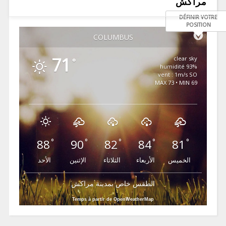
مراكش
DÉFINIR VOTRE
POSITION
COLUMBUS
71
clear sky
°
93% humidité
vent : 1m/s SO
MAX 73 • MIN 69
88
90
82
84
81
°
°
°
°
°
الخميس
الأربعاء
الثلاثاء
الإثنين
الأحد
الطقس خاص بمدينة مراكش
Temps à partir de OpenWeatherMap