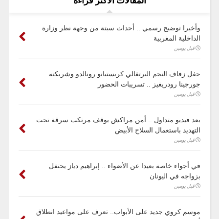
المقالات الأكثر قراءة
وأخيرا توضيح رسمي .. أحداث سبتة من وجهة نظر وزارة
الداخلية المغربية
قبل يومين
حفل زفاف النجم البرتغالي كريستيانو رونالدو وشريكته
جورجينا رودريغيز .. تسريبات الحضور
قبل يومين
بعد فيديو متداول .. أمن مراكش يوقف مرتكب سرقة تحت
التهديد باستعمال السلاح الأبيض
قبل يومين
في أجواء خاصة بعيدا عن الأضواء .. إبراهيم دياز يحتفل
بزواجه في اليونان
قبل يومين
موسم كروي جديد على الأبواب.. تعرف على مواعيد انطلاق