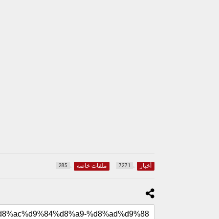
أخبار
ملفات خاصة
285
7271