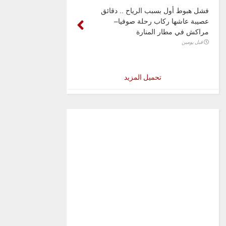
فشل هبوط أول بسبب الرياح .. دقائق
عصيبة عاشها ركاب رحلة صوفيا–
مراكش في مطار المنارة
قبل يومين
تحميل المزيد