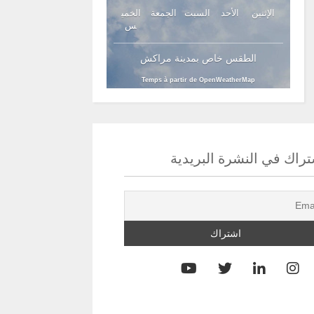
الإثنين
الأحد
السبت
الجمعة
الخمي
س
الطقس خاص بمدينة مراكش
Temps à partir de OpenWeatherMap
راك في النشرة البريدية