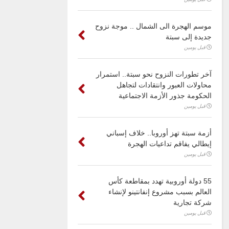
موسم الهجرة الى الشمال .. موجة نزوح
جديدة إلى سبتة
قبل يومين
آخر تطورات النزوح نحو سبتة.. استمرار
محاولات العبور وانتقادات لتجاهل
الحكومة جذور الأزمة الاجتماعية
قبل يومين
أزمة سبتة تهز أوروبا.. خلاف إسباني
إيطالي يفاقم تداعيات الهجرة
قبل يومين
55 دولة أوروبية تهدد بمقاطعة كأس
العالم بسبب مشروع إنفانتينو لإنشاء
شركة تجارية
قبل يومين