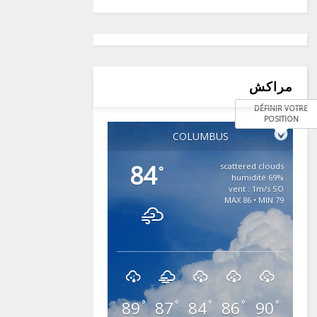
مراكش
DÉFINIR VOTRE
POSITION
COLUMBUS
84
scattered clouds
°
69% humidité
vent : 1m/s SO
MAX 86 • MIN 79
89
87
84
86
90
°
°
°
°
°