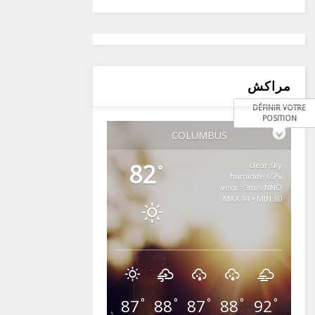
مراكش
DÉFINIR VOTRE
POSITION
COLUMBUS
82
clear sky
°
65% humidité
vent : 3m/s NNO
MAX 84 • MIN 80
87
88
87
88
92
°
°
°
°
°