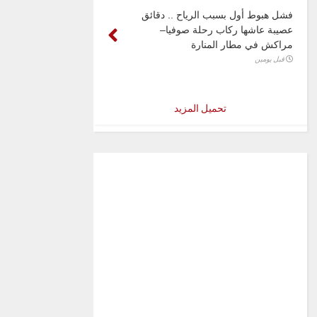
فشل هبوط أول بسبب الرياح .. دقائق
عصيبة عاشها ركاب رحلة صوفيا–
مراكش في مطار المنارة
قبل يومين
تحميل المزيد