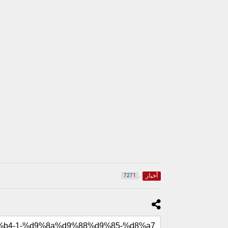
أخبار
7271