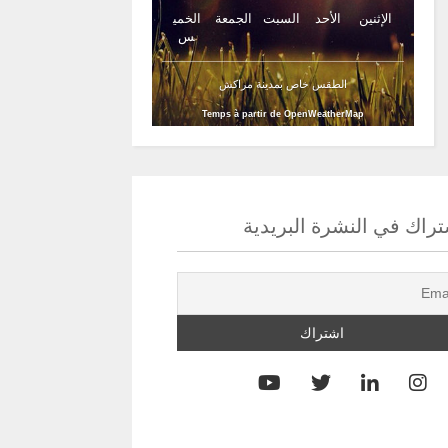
الإثنين
الأحد
السبت
الجمعة
الخمي
س
الطقس خاص بمدينة مراكش
Temps à partir de OpenWeatherMap
راك في النشرة البريدية