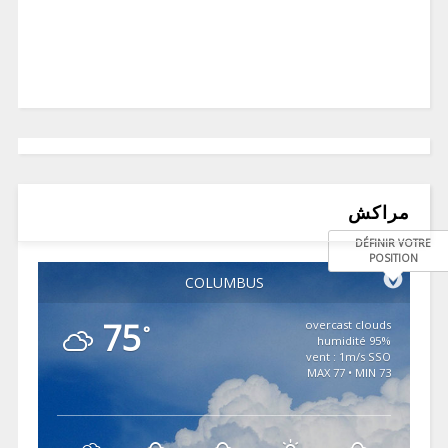
مراكش
DÉFINIR VOTRE
POSITION
COLUMBUS
75
overcast clouds
°
95% humidité
vent : 1m/s SSO
MAX 77 • MIN 73