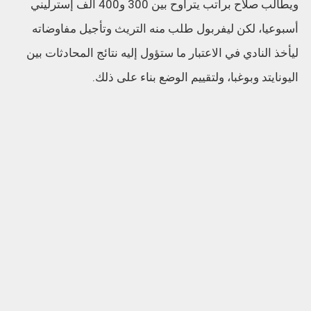
ويطالب صلاح براتب يتراوح بين 300 و400 ألف إسترليني
أسبوعيا، لكن ليفربول طلب منه التريث وتأجيل مفاوضاته
ليأخذ النادي في الاعتبار ما ستؤول إليه نتائج المحادثات بين
اليونايتد وبوغبا، ولتقييم الوضع بناء على ذلك.