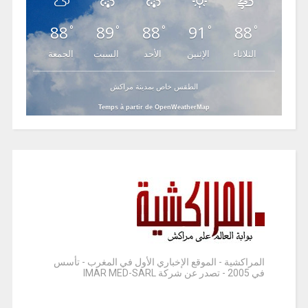
88
89
88
91
88
°
°
°
°
°
الثلاثاء
الإثنين
الأحد
السبت
الجمعة
الطقس خاص بمدينة مراكش
Temps à partir de OpenWeatherMap
المراكشية - الموقع الإخباري الأول في المغرب - تأسس
في 2005 - تصدر عن شركة IMAR MED-SARL