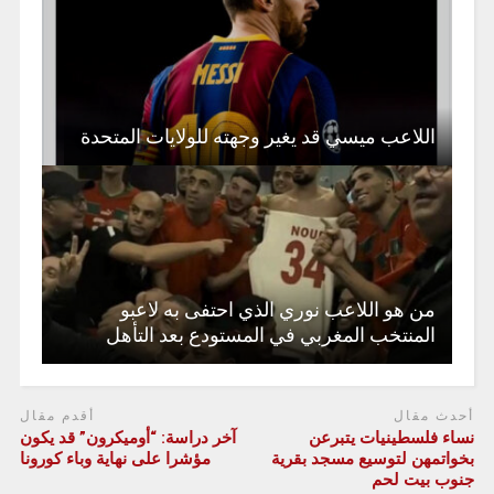
اللاعب ميسي قد يغير وجهته للولايات المتحدة
من هو اللاعب نوري الذي احتفى به لاعبو
المنتخب المغربي في المستودع بعد التأهل
أحدث مقال
أقدم مقال
نساء فلسطينيات يتبرعن
آخر دراسة: “أوميكرون” قد يكون
بخواتمهن لتوسيع مسجد بقرية
مؤشرا على نهاية وباء كورونا
جنوب بيت لحم