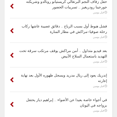
حفل زفاف النجم البرتغالي كريستيانو رونالدو وشريكته
جورجينا رودريغيز .. تسريبات الحضور
قبل يومين
فشل هبوط أول بسبب الرياح .. دقائق عصيبة عاشها ركاب
رحلة صوفيا–مراكش في مطار المنارة
قبل يومين
بعد فيديو متداول .. أمن مراكش يوقف مرتكب سرقة تحت
التهديد باستعمال السلاح الأبيض
قبل يومين
إندريك يعود إلى ريال مدريد ويسجل ظهوره الأول بعد نهاية
إعارته
قبل يومين
في أجواء خاصة بعيدا عن الأضواء .. إبراهيم دياز يحتفل
بزواجه في اليونان
قبل يومين