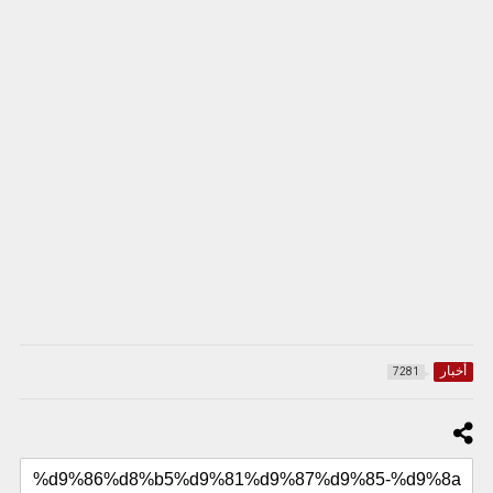
أخبار
7281