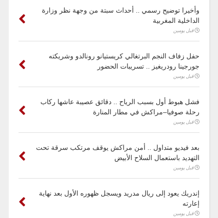
وأخيرا توضيح رسمي .. أحداث سبتة من وجهة نظر وزارة
الداخلية المغربية
قبل يومين
حفل زفاف النجم البرتغالي كريستيانو رونالدو وشريكته
جورجينا رودريغيز .. تسريبات الحضور
قبل يومين
فشل هبوط أول بسبب الرياح .. دقائق عصيبة عاشها ركاب
رحلة صوفيا–مراكش في مطار المنارة
قبل يومين
بعد فيديو متداول .. أمن مراكش يوقف مرتكب سرقة تحت
التهديد باستعمال السلاح الأبيض
قبل يومين
إندريك يعود إلى ريال مدريد ويسجل ظهوره الأول بعد نهاية
إعارته
قبل يومين