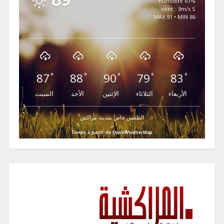
61% humidité
vent : 3m/s S
MAX 91 • MIN 86
87
88
90
79
83
°
°
°
°
°
الأربعاء
الثلاثاء
الإثنين
الأحد
السبت
الطقس خاص بمدينة مراكش
Temps à partir de OpenWeatherMap