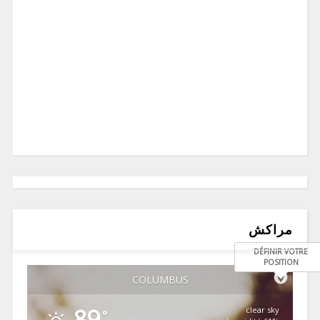
مراكش
DÉFINIR VOTRE
POSITION
COLUMBUS
89
clear sky
°