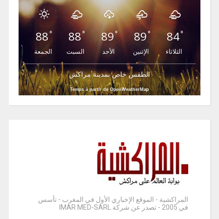
88
88
89
89
84
°
°
°
°
°
الثلاثاء
الإثنين
الأحد
السبت
الجمعة
الطقس خاص بمدينة مراكش
Temps à partir de OpenWeatherMap
المراكشية - الموقع الإخباري الأول في المغرب - تأسس
في 2005 - تصدر عن شركة IMAR MED-SARL