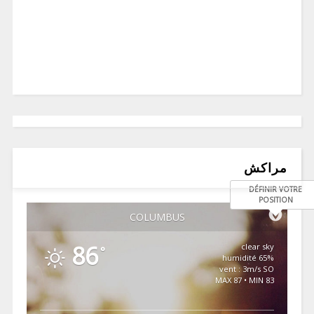
مراكش
DÉFINIR VOTRE
POSITION
COLUMBUS
86
clear sky
°
65% humidité
vent : 3m/s SO
MAX 87 • MIN 83