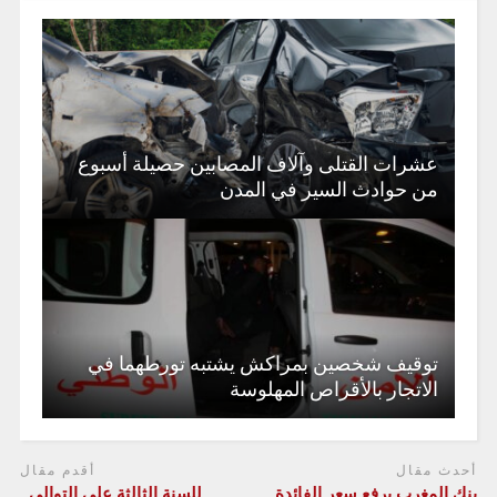
عشرات القتلى وآلاف المصابين حصيلة أسبوع
من حوادث السير في المدن
توقيف شخصين بمراكش يشتبه تورطهما في
الاتجار بالأقراص المهلوسة
أحدث مقال
أقدم مقال
بنك المغرب يرفع سعر الفائدة..
للسنة الثالثة على التوالي..