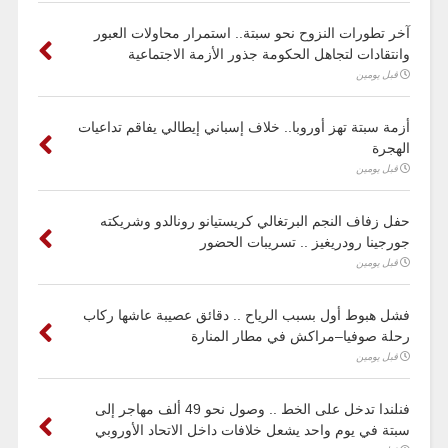
آخر تطورات النزوح نحو سبتة.. استمرار محاولات العبور
وانتقادات لتجاهل الحكومة جذور الأزمة الاجتماعية
قبل يومين
أزمة سبتة تهز أوروبا.. خلاف إسباني إيطالي يفاقم تداعيات
الهجرة
قبل يومين
حفل زفاف النجم البرتغالي كريستيانو رونالدو وشريكته
جورجينا رودريغيز .. تسريبات الحضور
قبل يومين
فشل هبوط أول بسبب الرياح .. دقائق عصيبة عاشها ركاب
رحلة صوفيا–مراكش في مطار المنارة
قبل يومين
فنلندا تدخل على الخط .. وصول نحو 49 ألف مهاجر إلى
سبتة في يوم واحد يشعل خلافات داخل الاتحاد الأوروبي