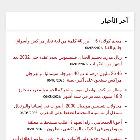
آخر الأخبار
معجم كولان/ 6 … أبرز 40 كلمة من لغة تجار مراكش وأسواق
جامع الفنا
06/08/2026
ريال مدريد يحسم الجدل.. فينيسيوس يجدد عقده حتى 2032 بعد
أشهر من التكهنات
06/08/2026
26.46 مليون درهم لدعم 40 مهرجانا سينمائيا.. ومهرجان
مراكش يستحوذ على أكبر حصة
06/08/2026
مطار مراكش يواصل نموه.. والحركة الجوية بالمغرب تتجاوز
18.8 مليون مسافر في ستة أشهر
06/08/2026
محاولات لتسييس مونديال 2030.. أصوات في إسبانيا والبرتغال
تستغل أزمة سبتة المحتلة للضغط على المغرب
06/08/2026
أخويا الجمجامي .. راه الصهد ؟.. طلب مستحقات معلقة
ومؤطرون في الكوكب المراكشي ينتظرون
06/08/2026
موسم كروي جديد على الأبواب.. تعرف على مواعيد انطلاق أبرز