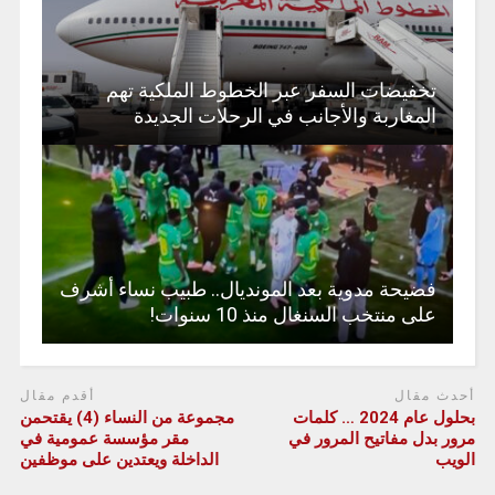
تخفيضات السفر عبر الخطوط الملكية تهم
المغاربة والأجانب في الرحلات الجديدة
فضيحة مدوية بعد المونديال.. طبيب نساء أشرف
على منتخب السنغال منذ 10 سنوات!
أحدث مقال
أقدم مقال
بحلول عام 2024 … كلمات
مجموعة من النساء (4) يقتحمن
مرور بدل مفاتيح المرور في
مقر مؤسسة عمومية في
الويب
الداخلة ويعتدين على موظفين