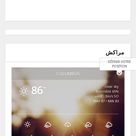
مراكش
DÉFINIR VOTRE
POSITION
COLUMBUS
86
clear sky
°
65% humidité
vent : 3m/s SO
MAX 87 • MIN 83