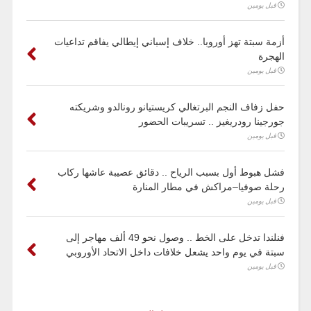
قبل يومين
أزمة سبتة تهز أوروبا.. خلاف إسباني إيطالي يفاقم تداعيات
الهجرة
قبل يومين
حفل زفاف النجم البرتغالي كريستيانو رونالدو وشريكته
جورجينا رودريغيز .. تسريبات الحضور
قبل يومين
فشل هبوط أول بسبب الرياح .. دقائق عصيبة عاشها ركاب
رحلة صوفيا–مراكش في مطار المنارة
قبل يومين
فنلندا تدخل على الخط .. وصول نحو 49 ألف مهاجر إلى
سبتة في يوم واحد يشعل خلافات داخل الاتحاد الأوروبي
قبل يومين