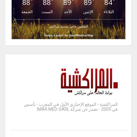
88
88
89
89
84
°
°
°
°
°
الثلاثاء
الإثنين
الأحد
السبت
الجمعة
الطقس خاص بمدينة مراكش
Temps à partir de OpenWeatherMap
المراكشية - الموقع الإخباري الأول في المغرب - تأسس
في 2005 - تصدر عن شركة IMAR MED-SARL