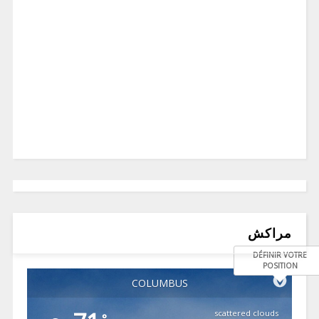
مراكش
DÉFINIR VOTRE
POSITION
COLUMBUS
scattered clouds
°