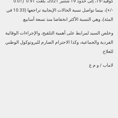
كوفيد-19، إلى حدود 19 شتنبر 2021، بلغت 0.91 (0.01
-/+)، بينما تواصل نسبة الحالات الإيجابية تراجعها (10.33 في
المئة)، وهي النسبة الأكثر انخفاضا منذ تسعة أسابيع.
وخلص السيد لمرابط على أهمية التلقيح، والإجراءات الوقائية
الفردية والجماعية، وكذا الاحترام الصارم للبروتوكول الوطني
للعلاج.
لاماب / و م ع