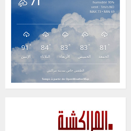
71
95% humidité
vent : 1m/s NO
MAX 73 • MIN 69
91
84
83
83
81
°
°
°
°
°
الجمعة
الخميس
الأربعاء
الثلاثاء
الإثنين
الطقس خاص بمدينة مراكش
Temps à partir de OpenWeatherMap