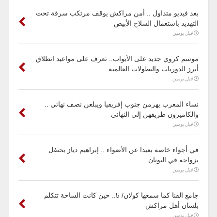
بعد فيديو متداول .. أمن مراكش يوقف مرتكب سرقة تحت
التهديد باستعمال السلاح الأبيض
قبل يومين
موسم كروي جديد على الأبواب.. تعرف على مواعيد انطلاق
أبرز الدوريات والبطولات العالمية
قبل يومين
نساء المغرب يهزمن جنوب إفريقيا ويبلغن نصف نهائي ..
والكاميرون طريقهن إلى النهائي
قبل يومين
في أجواء خاصة بعيدا عن الأضواء .. إبراهيم دياز يحتفل
بزواجه في اليونان
قبل يومين
جامع الفنا كما سمعها كولان/ 5.. حين كانت الساحة تتكلم
بلسان أهل مراكش
قبل يومين