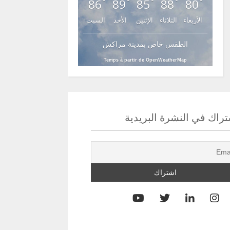
86
89
85
88
80
°
°
°
°
°
الأربعاء
الثلاثاء
الإثنين
الأحد
السبت
الطقس خاص بمدينة مراكش
Temps à partir de OpenWeatherMap
راك في النشرة البريدية