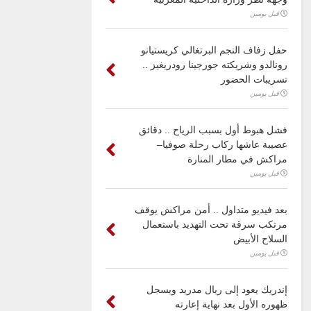
قبل يومين
حفل زفاف النجم البرتغالي كريستيانو
رونالدو وشريكته جورجينا رودريغيز ..
تسريبات الحضور
قبل يومين
فشل هبوط أول بسبب الرياح .. دقائق
عصيبة عاشها ركاب رحلة صوفيا–
مراكش في مطار المنارة
قبل يومين
بعد فيديو متداول .. أمن مراكش يوقف
مرتكب سرقة تحت التهديد باستعمال
السلاح الأبيض
قبل يومين
إندريك يعود إلى ريال مدريد ويسجل
ظهوره الأول بعد نهاية إعارته