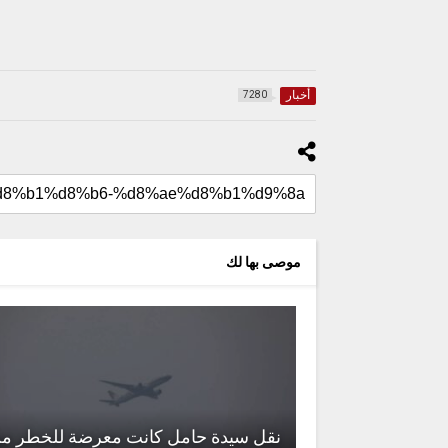
أخبار
7280
موصى بها لك
نقل سيدة حامل كانت معرضة للخطر م