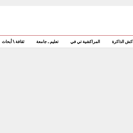
كش الذاكرة
المراكشية تي في
تعليم ـ جامعة
ثقافة \ أبحاث