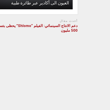
العيون الى أكادير عبر طائرة طبية
أحدث مقال
دعم الانتاج السينمائي: الفيلم “Shlomo”
500 مليون