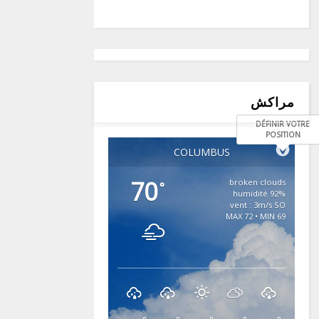
مراكش
DÉFINIR VOTRE
POSITION
COLUMBUS
70
broken clouds
°
92% humidité
vent : 3m/s SO
MAX 72 • MIN 69