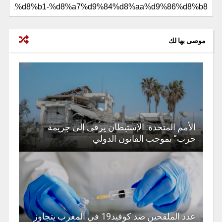
موصى بها لك
الأمم المتحدة: الإستيطان يرقى إلى جريمة
حرب” بموجب القانون الدولي
عدد الملقحين ضد كوفيد19 في المغرب يتجاوز