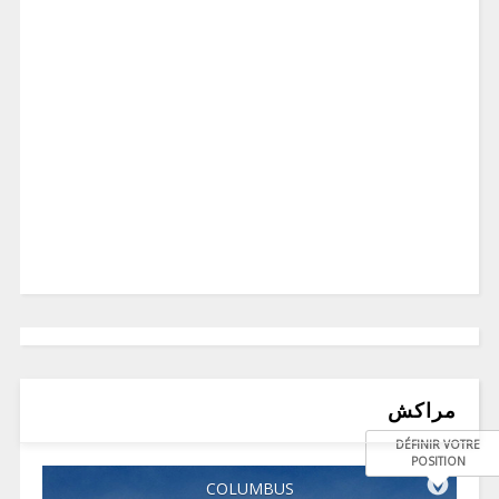
مراكش
DÉFINIR VOTRE
POSITION
COLUMBUS