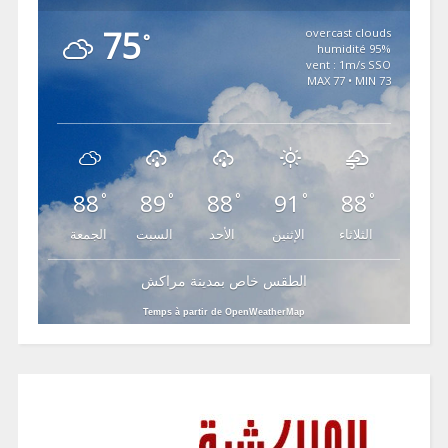
75
overcast clouds
°
95% humidité
vent : 1m/s SSO
MAX 77 • MIN 73
88
89
88
91
88
°
°
°
°
°
الثلاثاء
الإثنين
الأحد
السبت
الجمعة
الطقس خاص بمدينة مراكش
Temps à partir de OpenWeatherMap