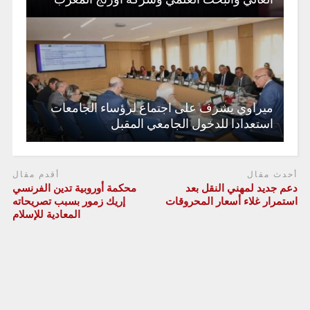
ميراوي يشرف على اجتماع لرؤساء الجامعات
استعدادا للدخول الجامعي المقبل
أحدث مقال
أقدم مقال
دعم جديد لمهني النقل بعد
محكمة أوروبية تدين الفرنسي
استمرار غلاء أسعار المحروقات
إريك زمور بسبب تصريحاته
المعادية للإسلام