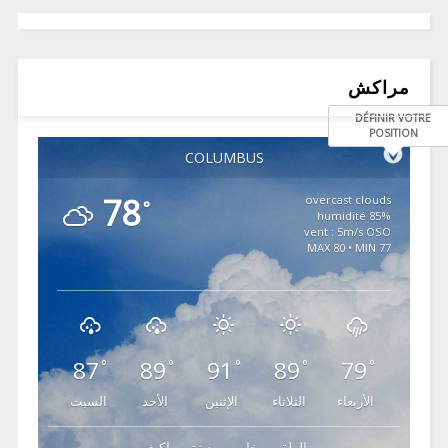
مراكش
DÉFINIR VOTRE
POSITION
COLUMBUS
78
overcast clouds
°
85% humidité
vent : 5m/s OSO
MAX 80 • MIN 77
87
89
91
89
79
°
°
°
°
°
الأربعاء
الثلاثاء
الإثنين
الأحد
السبت
الطقس خاص بمدينة مراكش