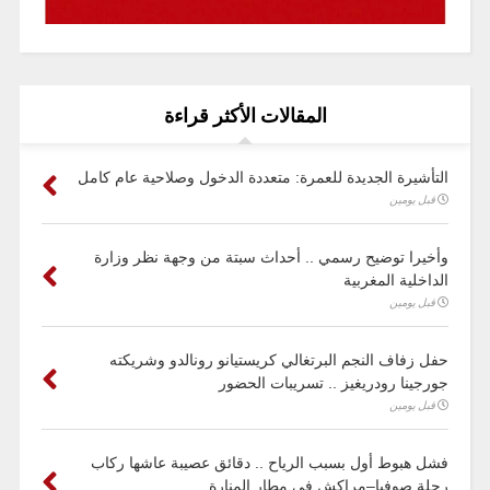
المقالات الأكثر قراءة
التأشيرة الجديدة للعمرة: متعددة الدخول وصلاحية عام كامل
قبل يومين
وأخيرا توضيح رسمي .. أحداث سبتة من وجهة نظر وزارة
الداخلية المغربية
قبل يومين
حفل زفاف النجم البرتغالي كريستيانو رونالدو وشريكته
جورجينا رودريغيز .. تسريبات الحضور
قبل يومين
فشل هبوط أول بسبب الرياح .. دقائق عصيبة عاشها ركاب
رحلة صوفيا–مراكش في مطار المنارة