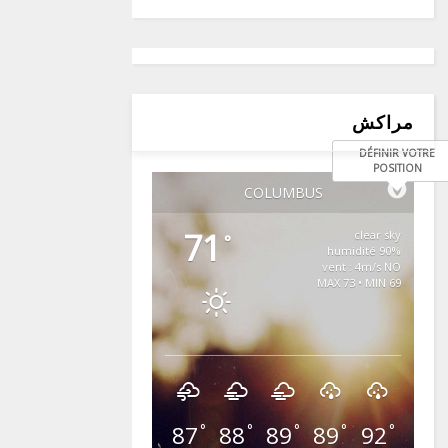
مراكش
DÉFINIR VOTRE
POSITION
COLUMBUS
71
clear sky
°
90% humidité
vent : 4m/s NO
MAX 73 • MIN 69
87
88
89
89
92
°
°
°
°
°