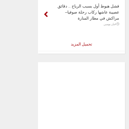
فشل هبوط أول بسبب الرياح .. دقائق
عصيبة عاشها ركاب رحلة صوفيا–
مراكش في مطار المنارة
قبل يومين
تحميل المزيد