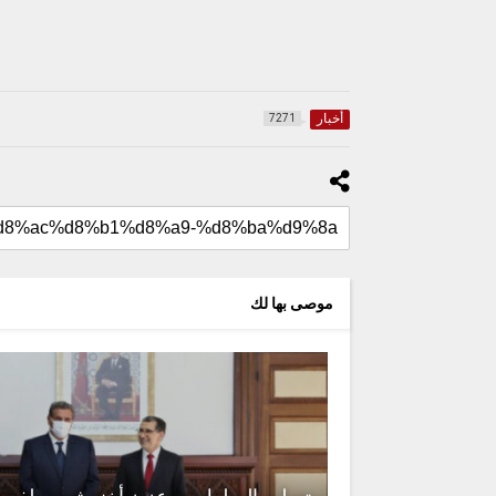
أخبار
7271
موصى بها لك