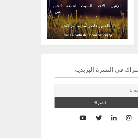
الإثنين
الأحد
السبت
الجمعة
الخمي
س
الطقس خاص بمدينة مراكش
Temps à partir de OpenWeatherMap
راك في النشرة البريدية