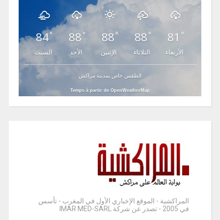
84
88
88
88
81
°
°
°
°
°
الأربعاء
الثلاثاء
الإثنين
الأحد
السبت
الطقس خاص بمدينة مراكش
Temps à partir de OpenWeatherMap
المراكشية - الموقع الإخباري الأول في المغرب - تأسس
في 2005 - تصدر عن شركة IMAR MED-SARL