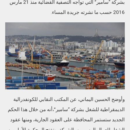
بشركة “سامير” التي تواجه التصفية القضائية منذ 21 مارس
2016 حسب ما نشرته جريدة المساء.
وأوضح الحسين اليماني، عن المكتب النقابي للكونفدرالية
الديمقراطية للشغل بشركة “سامير”،أنه من خلال هذا الحكم
الجديد ستستمر المحافظة على العقود الجارية، ومنها عقود
الشغل للعمال الرسميين بالشركة، وتفتح المحكمة الأمل من