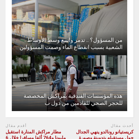
من المسؤول؟ .. تدمر واسع وسط الأوساط
الشعبية بسبب انقطاع الماء وصمت المسؤولين
هذه المؤسسات الفندقية بمراكش المخصصة
للحجر الصحي للقادمين من دول ب
أحدث مقال
أقدم مقال
كريستيانو رونالدو ينهي الجدال
مطار مراكش المنارة استقبل
حول مستقبله بتدوينة وصورة
مليونا و764 ألفا مسافرا خلال 6