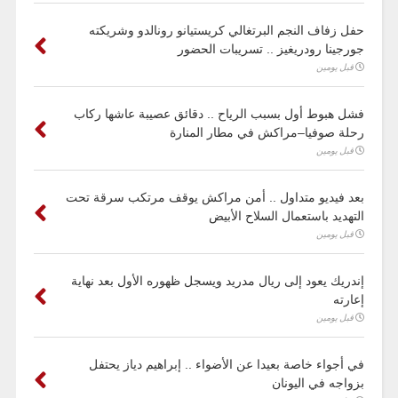
حفل زفاف النجم البرتغالي كريستيانو رونالدو وشريكته
جورجينا رودريغيز .. تسريبات الحضور
قبل يومين
فشل هبوط أول بسبب الرياح .. دقائق عصيبة عاشها ركاب
رحلة صوفيا–مراكش في مطار المنارة
قبل يومين
بعد فيديو متداول .. أمن مراكش يوقف مرتكب سرقة تحت
التهديد باستعمال السلاح الأبيض
قبل يومين
إندريك يعود إلى ريال مدريد ويسجل ظهوره الأول بعد نهاية
إعارته
قبل يومين
في أجواء خاصة بعيدا عن الأضواء .. إبراهيم دياز يحتفل
بزواجه في اليونان