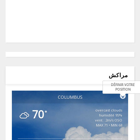
مراكش
DÉFINIR VOTRE
POSITION
COLUMBUS
70
overcast clouds
°
95% humidité
vent : 2m/s OSO
MAX 71 • MIN 68