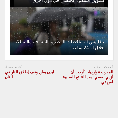
لتمويل الشذوذ الجنسي في دول أخرى
مقاييس التساقطات المطرية المسجلة بالمملكة
خلال الـ 24 ساعة
أحدث مقال
أقدم مقال
المدرب غوارديلا: “أردت أن
بايدن يعلن وقف إطلاق النار في
أؤذي نفسي” بعد النتائج السلبية
لبنان
لفريقي