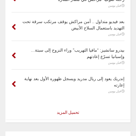
قبل يومين
بعد فيديو متداول .. أمن مراكش يوقف مرتكب سرقة تحت
التهديد باستعمال السلاح الأبيض
قبل يومين
بيدرو سانشيز: “مافيا التهريب” وراء النزوح إلى سبتة…
وإسبانيا تسرّع إعادتهم
قبل يومين
إندريك يعود إلى ريال مدريد ويسجل ظهوره الأول بعد نهاية
إعارته
قبل يومين
تحميل المزيد