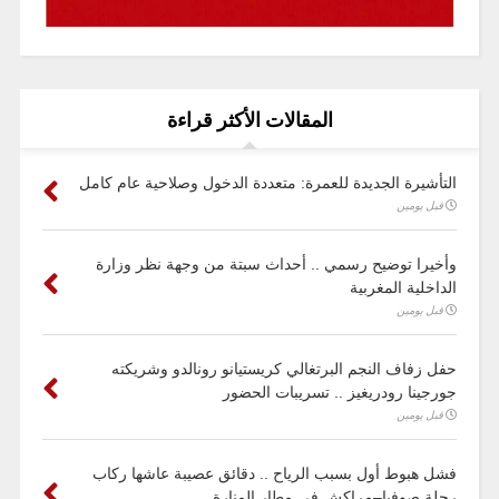
المقالات الأكثر قراءة
التأشيرة الجديدة للعمرة: متعددة الدخول وصلاحية عام كامل
قبل يومين
وأخيرا توضيح رسمي .. أحداث سبتة من وجهة نظر وزارة
الداخلية المغربية
قبل يومين
حفل زفاف النجم البرتغالي كريستيانو رونالدو وشريكته
جورجينا رودريغيز .. تسريبات الحضور
قبل يومين
فشل هبوط أول بسبب الرياح .. دقائق عصيبة عاشها ركاب
رحلة صوفيا–مراكش في مطار المنارة