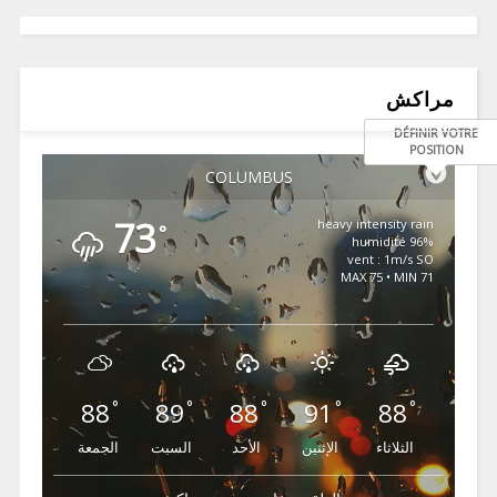
مراكش
DÉFINIR VOTRE
POSITION
COLUMBUS
73
heavy intensity rain
°
96% humidité
vent : 1m/s SO
MAX 75 • MIN 71
88
89
88
91
88
°
°
°
°
°
الثلاثاء
الإثنين
الأحد
السبت
الجمعة