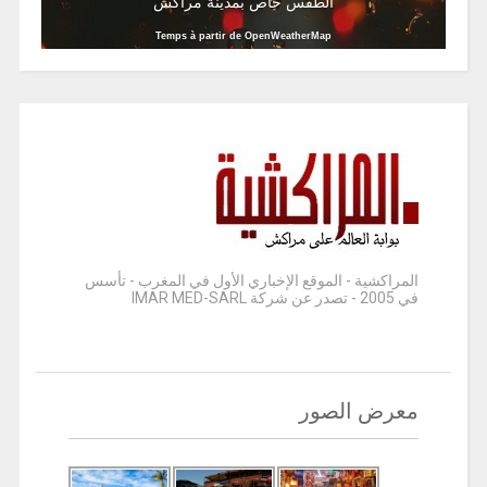
الطقس خاص بمدينة مراكش
Temps à partir de OpenWeatherMap
المراكشية - الموقع الإخباري الأول في المغرب - تأسس
في 2005 - تصدر عن شركة IMAR MED-SARL
معرض الصور