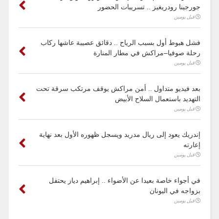
جورجينا رودريغيز .. تسريبات الحضور
قبل يومين
فشل هبوط أول بسبب الرياح .. دقائق عصيبة عاشها ركاب
رحلة صوفيا–مراكش في مطار المنارة
قبل يومين
بعد فيديو متداول .. أمن مراكش يوقف مرتكب سرقة تحت
التهديد باستعمال السلاح الأبيض
قبل يومين
إندريك يعود إلى ريال مدريد ويسجل ظهوره الأول بعد نهاية
إعارته
قبل يومين
في أجواء خاصة بعيدا عن الأضواء .. إبراهيم دياز يحتفل
بزواجه في اليونان
قبل يومين