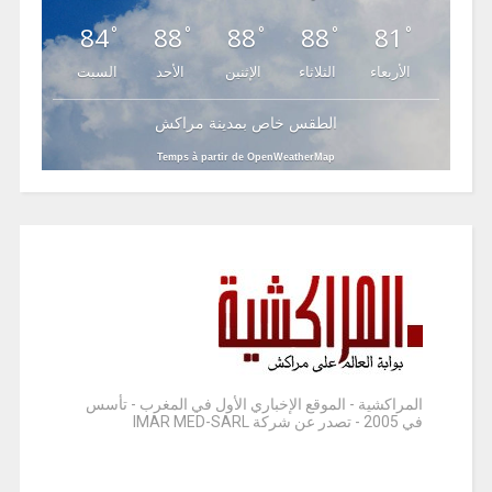
84
88
88
88
81
°
°
°
°
°
الأربعاء
الثلاثاء
الإثنين
الأحد
السبت
الطقس خاص بمدينة مراكش
Temps à partir de OpenWeatherMap
المراكشية - الموقع الإخباري الأول في المغرب - تأسس
في 2005 - تصدر عن شركة IMAR MED-SARL