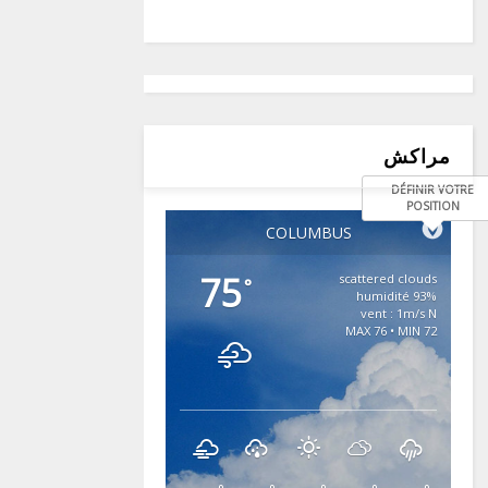
مراكش
DÉFINIR VOTRE
POSITION
COLUMBUS
75
scattered clouds
°
93% humidité
vent : 1m/s N
MAX 76 • MIN 72