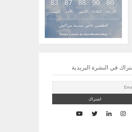
83
87
88
90
80
°
°
°
°
°
الأربعاء
الثلاثاء
الإثنين
الأحد
السبت
الطقس خاص بمدينة مراكش
Temps à partir de OpenWeatherMap
راك في النشرة البريدية