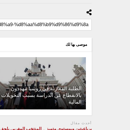
موصى بها لك
الطلبة المغاربة في روسيا مهددون
بالانقطاع عن الدراسة بسبب التحويلات
المالية
أحدث مقال
برباعيتين وبمستوى متميز .. المنتخب المغربي يلحف