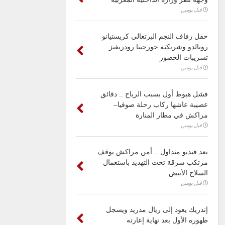
قبل يومين
حفل زفاف النجم البرتغالي كريستيانو
رونالدو وشريكته جورجينا رودريغيز ..
تسريبات الحضور
قبل يومين
فشل هبوط أول بسبب الرياح .. دقائق
عصيبة عاشها ركاب رحلة صوفيا–
مراكش في مطار المنارة
قبل يومين
بعد فيديو متداول .. أمن مراكش يوقف
مرتكب سرقة تحت التهديد باستعمال
السلاح الأبيض
قبل يومين
إندريك يعود إلى ريال مدريد ويسجل
ظهوره الأول بعد نهاية إعارته