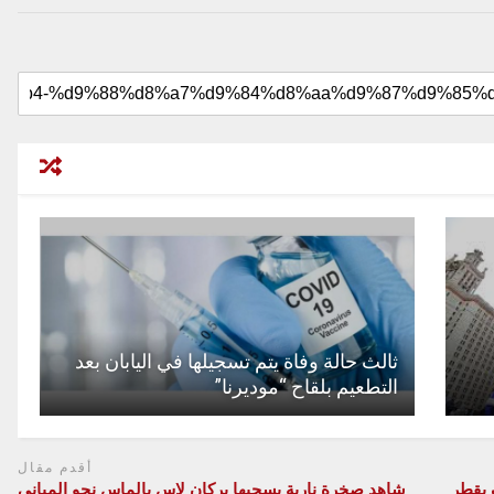
ثالث حالة وفاة يتم تسجيلها في اليابان بعد
التطعيم بلقاح “موديرنا”
أقدم مقال
 بقطر
شاهد صخرة نارية يسحبها بركان لاس بالماس نحو المباني