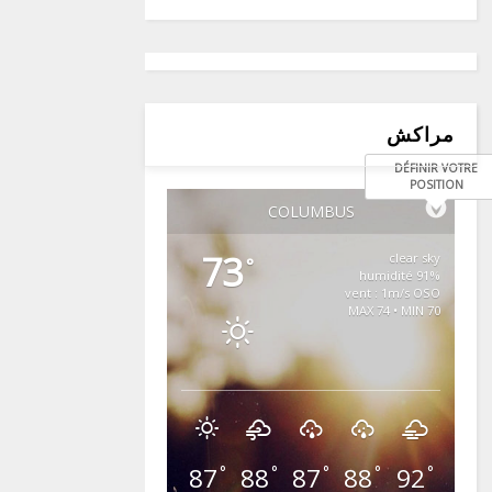
مراكش
DÉFINIR VOTRE
POSITION
COLUMBUS
73
clear sky
°
91% humidité
vent : 1m/s OSO
MAX 74 • MIN 70
87
88
87
88
92
°
°
°
°
°