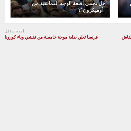
هل تحمي أقنعة الوجه القماشية من
“أوميكرون”؟
أقدم مقال
نقاش
فرنسا تعلن بداية موجة خامسة من تفشي وباء كورونا