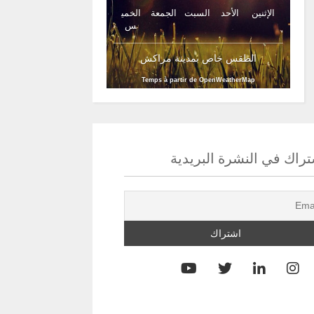
الإثنين
الأحد
السبت
الجمعة
الخمي
س
الطقس خاص بمدينة مراكش
Temps à partir de OpenWeatherMap
راك في النشرة البريدية