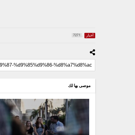
أخبار
7271
موصى بها لك