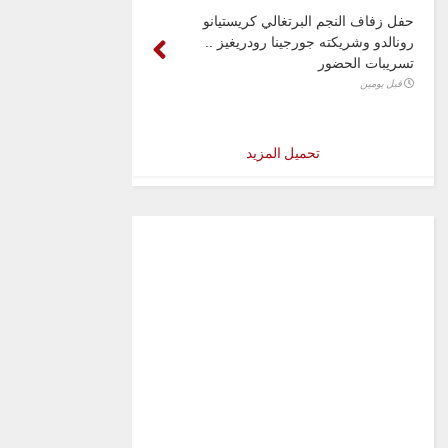
حفل زفاف النجم البرتغالي كريستيانو
رونالدو وشريكته جورجينا رودريغيز ..
تسريبات الحضور
قبل يومين
تحميل المزيد