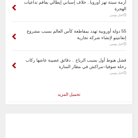
أزمة سبتة تهز أوروبا.. خلاف إسباني إيطالي يفاقم تداعيات
الهجرة
قبل يومين
55 دولة أوروبية تهدد بمقاطعة كأس العالم بسبب مشروع
إنفانتينو لإنشاء شركة تجارية
قبل يومين
فشل هبوط أول بسبب الرياح .. دقائق عصيبة عاشها ركاب
رحلة صوفيا–مراكش في مطار المنارة
قبل يومين
تحميل المزيد