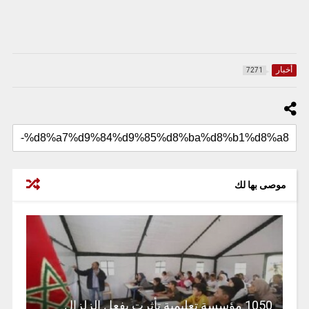
أخبار
7271
موصى بها لك
1050 مؤسسة تعليمية تأثرت بفعل الزلزال