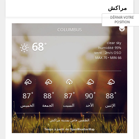
مراكش
DÉFINIR VOTRE
POSITION
COLUMBUS
68
clear sky
°
95% humidité
vent : 2m/s OSO
MAX 70 • MIN 66
87
88
87
90
88
°
°
°
°
°
الإثنين
الأحد
السبت
الجمعة
الخميس
الطقس خاص بمدينة مراكش
Temps à partir de OpenWeatherMap