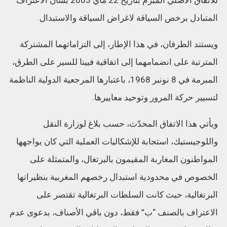
للاتفاق الأصلي المبرم بتاريخ 22 ماي 2003 بشأن الاعتراف
المتبادل برخص السياقة لاغراض السياقة والاستبدال.
ويستند الطرفان، في هذا الإطار، إلى التزاماتهما المشتركة
المترتبة على انضمامهما إلى اتفاقية فيينا للسير على الطرق،
المبرمة في 8 نونبر 1968، باعتبارها المرجعية الدولية الناظمة
لتسيير حركة المرور وتوحيد معاييرها.
ويأتي هذا الاتفاق المحدّث، حسب بلاغ لوزارة النقل
واللوجيستيك، استجابة للإشكاليات العملية التي كان يواجهها
المواطنون المغاربة المقيمون بالبرتغال، والمتمثلة على
الخصوص في محدودية استبدال رخصهم المغربية بنظيراتها
البرتغالية، حيث كانت السلطات البرتغالية تقتصر على
الاعتراف بالصنف “ب” فقط، دون باقي الأصناف، بدعوى عدم