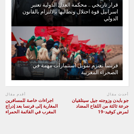
قرار تاريخي .. محكمة العدل الدولية تعتبر
اسراىيل قوة احتلال وتطالبها بالالتزام بالقانون
الدولي
فرنسا تعتزم تمويل استثمارات مهمة في
الصحراء المغربية
أحدث مقال
أقدم مقال
جو بايدن وزوجته جيل سيتلقيان
اجراءات خاصة للمسافرين
جرعة ثالثة من اللقاح المضاد
المغاربة إلى فرنسا بعد إدراج
لمرض كوفيد-19
المغرب في القائمة الحمراء