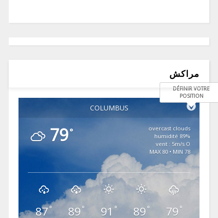
مراكش
DÉFINIR VOTRE
POSITION
COLUMBUS
79
overcast clouds
°
89% humidité
vent : 5m/s O
MAX 80 • MIN 78
87
89
91
89
79
°
°
°
°
°