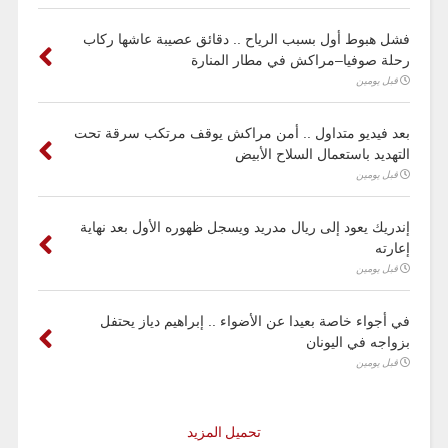
فشل هبوط أول بسبب الرياح .. دقائق عصيبة عاشها ركاب
رحلة صوفيا–مراكش في مطار المنارة
قبل يومين
بعد فيديو متداول .. أمن مراكش يوقف مرتكب سرقة تحت
التهديد باستعمال السلاح الأبيض
قبل يومين
إندريك يعود إلى ريال مدريد ويسجل ظهوره الأول بعد نهاية
إعارته
قبل يومين
في أجواء خاصة بعيدا عن الأضواء .. إبراهيم دياز يحتفل
بزواجه في اليونان
قبل يومين
تحميل المزيد