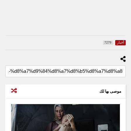
أخبار
7279
موصى بها لك