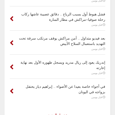
قبل يومين
فشل هبوط أول بسبب الرياح .. دقائق عصيبة عاشها ركاب
رحلة صوفيا–مراكش في مطار المنارة
قبل يومين
بعد فيديو متداول .. أمن مراكش يوقف مرتكب سرقة تحت
التهديد باستعمال السلاح الأبيض
قبل يومين
إندريك يعود إلى ريال مدريد ويسجل ظهوره الأول بعد نهاية
إعارته
قبل يومين
في أجواء خاصة بعيدا عن الأضواء .. إبراهيم دياز يحتفل
بزواجه في اليونان
قبل يومين
تحميل المزيد