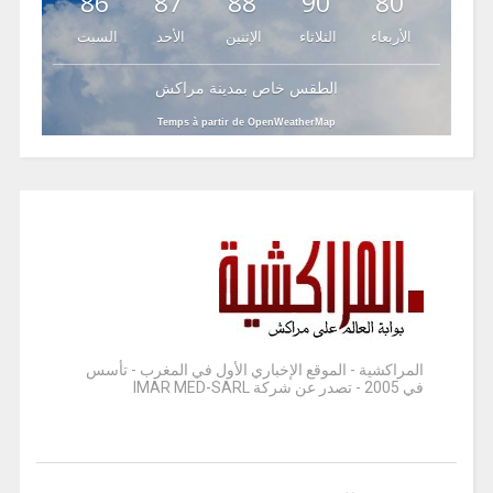
86
87
88
90
80
الأربعاء
الثلاثاء
الإثنين
الأحد
السبت
الطقس خاص بمدينة مراكش
Temps à partir de OpenWeatherMap
المراكشية - الموقع الإخباري الأول في المغرب - تأسس
في 2005 - تصدر عن شركة IMAR MED-SARL