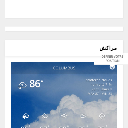
مراكش
DÉFINIR VOTRE
POSITION
COLUMBUS
86
scattered clouds
°
71% humidité
vent : 3m/s N
MAX 87 • MIN 83
°
°
°
°
°