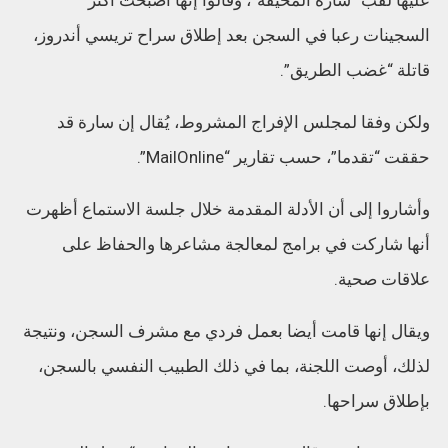
عليها لقب “سارة المخيفة”، وقالوا إنها أصبحت أكثر
السجينات رعبا في السجن بعد إطلاق سراح تريسي أندروز،
قاتلة “غضب الطريق”.
ولكن وفقا لمجلس الإفراج المشروط، يُقال إن سارة قد
حققت “تقدما”، حسب تقارير “MailOnline”.
وأشاروا إلى أن الأدلة المقدمة خلال جلسة الاستماع أظهرت
أنها شاركت في برامج لمعالجة مشاعرها والحفاظ على
علاقات صحية.
ويقال إنها قامت أيضا بعمل فردي مع مشرف السجن، ونتيجة
لذلك، أوصت اللجنة، بما في ذلك الطبيب النفسي بالسجن،
بإطلاق سراحها.