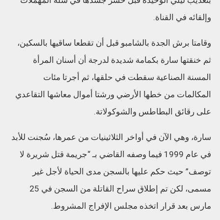
بتعذيب ليلي الوحيدة قبل حشر جسدها في سلة المهملات
وإلقائه في القناة.
وقامتا برش الجدة بالشامبو قبل أن تقطعا ساقيها بالسكين،
ثم خنقتها سارة بكمامة شديدة لدرجة أن أسنان المرأة
المسنة الصناعية سقطت في حلقها، ثم أجرتا مئات
المكالمات من خطها الأرضي ورشتا أموال معاشها التقاعدي
على رقائق البطاطس والشوكولاتة.
سارة، وهي الآن في أواخر الثلاثينيات من عمرها، سُجنت للأبد
في عام 1999 فيما وصفه القاضي بـ “جريمة قتل شريرة لا
توصف” حيث حكم عليها بالسجن مدى الحياة لأجل غير
مسمى، لكن تم إطلاق سراح القاتلة من السجن في 25
مارس بعد قرار اتخذه مجلس الإفراج المشروط.