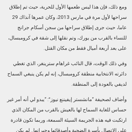
ومع ذلك، فإن هذا ليس طعمها الأول للحرية، حيث تم إطلاق
سراحها لأول مرة في مارس 2013، وكان عمرها آنذاك 29
عاما، حيث جرى إطلاق سراحها من سجن أسكام جرانج
للنساء بالقرب من يورك، وتم نقلها إلى شقة في كرومبسال،
على بعد أربعة أميال فقط من مكان القتل.
وفي ذلك الوقت، قال النائب غراهام سترينغر، الذي تغطي
دائرته الانتخابية منطقة كرومبسال، إنه لم يكن ينبغي السماح
لديفي بالعودة إلى المنطقة.
وأضاف لصحيفة “مانشستر إيفيننع نيوز”: “يبدو لي أنه أمر غير
حساس للغاية السماح لها بالعيش بالقرب من المكان الذي
ارتكبت فيه هذه الجريمة السيئة السمعة، وربما تكون قادرة
على الاتصال بأسرة الضحية وأصدقائها وجيرانها.. لم يكن