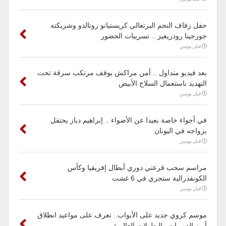
حفل زفاف النجم البرتغالي كريستيانو رونالدو وشريكته
جورجينا رودريغيز .. تسريبات الحضور
قبل يومين
بعد فيديو متداول .. أمن مراكش يوقف مرتكب سرقة تحت
التهديد باستعمال السلاح الأبيض
قبل يومين
في أجواء خاصة بعيدا عن الأضواء .. إبراهيم دياز يحتفل
بزواجه في اليونان
قبل يومين
مراسم سحب قرعتي دوري أبطال إفريقيا وكأس
الكونفدرالية ستجري في 6 غشت
قبل يومين
موسم كروي جديد على الأبواب.. تعرف على مواعيد انطلاق
أبرز الدوريات والبطولات العالمية