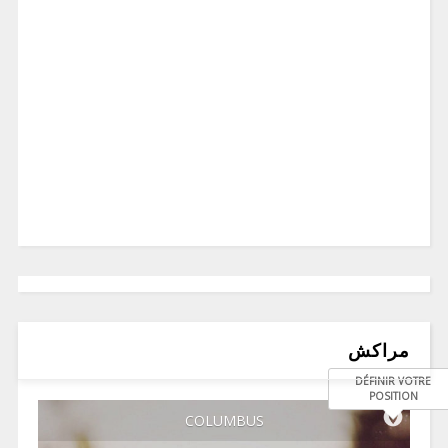
مراكش
DÉFINIR VOTRE
POSITION
COLUMBUS