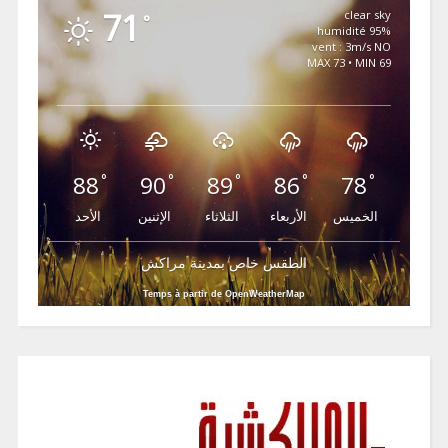
71
clear sky
°
95% humidité
vent : 3m/s NO
MAX 73 • MIN 69
88
90
89
86
78
°
°
°
°
°
الخميس
الأربعاء
الثلاثاء
الإثنين
الأحد
الطقس خاص بمدينة مراكش
Temps à partir de OpenWeatherMap