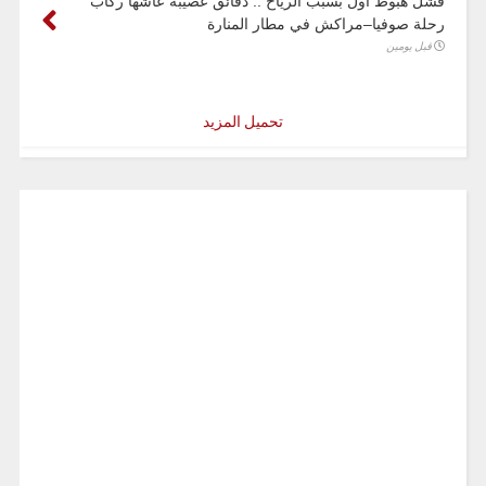
فشل هبوط أول بسبب الرياح .. دقائق عصيبة عاشها ركاب
رحلة صوفيا–مراكش في مطار المنارة
قبل يومين
تحميل المزيد