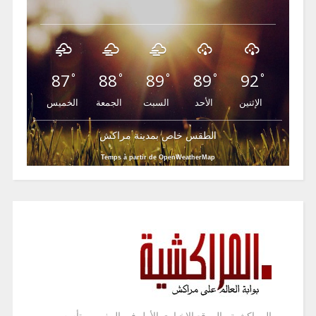
87
88
89
89
92
°
°
°
°
°
الإثنين
الأحد
السبت
الجمعة
الخميس
الطقس خاص بمدينة مراكش
Temps à partir de OpenWeatherMap