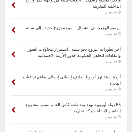
وأخيرا توضيح رسمي .. أحداث سبتة من وجهة نظر وزارة
الداخلية المغربية
قبل يومين
موسم الهجرة الى الشمال .. موجة نزوح جديدة إلى سبتة
قبل يومين
آخر تطورات النزوح نحو سبتة.. استمرار محاولات العبور
وانتقادات لتجاهل الحكومة جذور الأزمة الاجتماعية
قبل يومين
أزمة سبتة تهز أوروبا.. خلاف إسباني إيطالي يفاقم تداعيات
الهجرة
قبل يومين
55 دولة أوروبية تهدد بمقاطعة كأس العالم بسبب مشروع
إنفانتينو لإنشاء شركة تجارية
قبل يومين