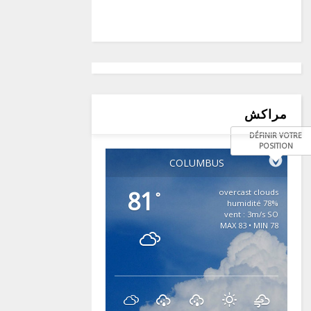
مراكش
DÉFINIR VOTRE
POSITION
COLUMBUS
81
overcast clouds
°
78% humidité
vent : 3m/s SO
MAX 83 • MIN 78