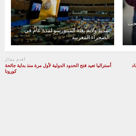
بحث
تمديد ولاية بعثة المينورسو لمدة عام في
الصحراء المغربية
أقدم مقال
اد
أستراليا تعيد فتح الحدود الدولية لأول مرة منذ بداية جائحة
كورونا