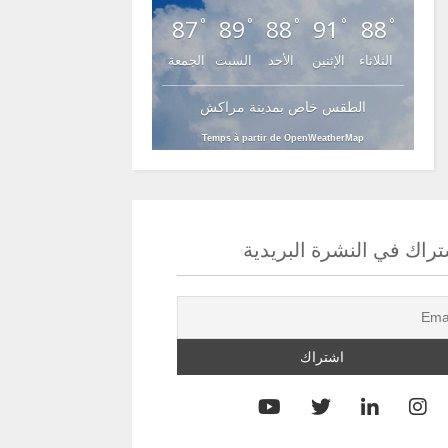
87
89
88
91
88
°
°
°
°
°
الثلاثاء
الإثنين
الأحد
السبت
الجمعة
الطقس خاص بمدينة مراكش
Temps à partir de OpenWeatherMap
راك في النشرة البريدية