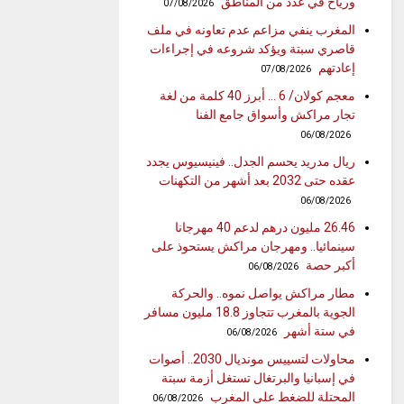
ورياح في عدد من المناطق
07/08/2026
المغرب ينفي مزاعم عدم تعاونه في ملف
قاصري سبتة ويؤكد شروعه في إجراءات
إعادتهم
07/08/2026
معجم كولان/ 6 … أبرز 40 كلمة من لغة
تجار مراكش وأسواق جامع الفنا
06/08/2026
ريال مدريد يحسم الجدل.. فينيسيوس يجدد
عقده حتى 2032 بعد أشهر من التكهنات
06/08/2026
26.46 مليون درهم لدعم 40 مهرجانا
سينمائيا.. ومهرجان مراكش يستحوذ على
أكبر حصة
06/08/2026
مطار مراكش يواصل نموه.. والحركة
الجوية بالمغرب تتجاوز 18.8 مليون مسافر
في ستة أشهر
06/08/2026
محاولات لتسييس مونديال 2030.. أصوات
في إسبانيا والبرتغال تستغل أزمة سبتة
المحتلة للضغط على المغرب
06/08/2026