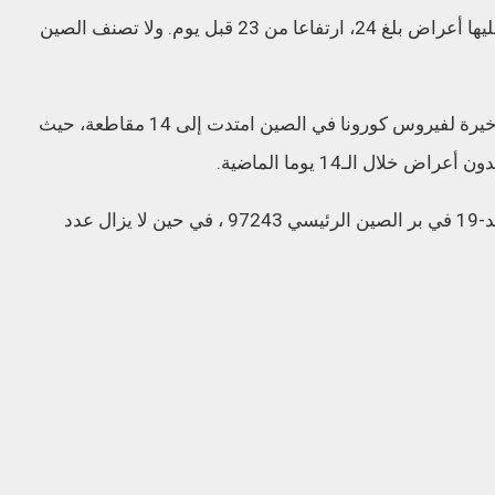
وقالت إن عدد الإصابات الجديدة التي لا تظهر عليها أعراض بلغ 24، ارتفاعا من 23 قبل يوم. ولا تصنف الصين
وأعلنت اللجنة أمس الأحد أن موجة التفشي الأخيرة لفيروس كورونا في الصين امتدت إلى 14 مقاطعة، حيث
لال الـ14 يوما الماضية.
ويبلغ حاليا إجمالي عدد الإصابات المؤكدة بكوفيد-19 في بر الصين الرئيسي 97243 ، في حين لا يزال عدد