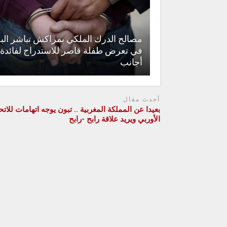
مصالح الدرك الملكي بمراكش تباشر ال
في تعرض طفلة قاصر للاستدراج لفائدة
أجانب
أحدث مقال
بعيدا عن المملكة المغربية .. تبون يوجه اتهامات للاتح
الأوربي ويريد علاقة رابح -رابح