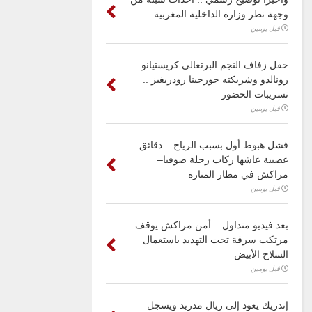
وجهة نظر وزارة الداخلية المغربية
قبل يومين
حفل زفاف النجم البرتغالي كريستيانو
رونالدو وشريكته جورجينا رودريغيز ..
تسريبات الحضور
قبل يومين
فشل هبوط أول بسبب الرياح .. دقائق
عصيبة عاشها ركاب رحلة صوفيا–
مراكش في مطار المنارة
قبل يومين
بعد فيديو متداول .. أمن مراكش يوقف
مرتكب سرقة تحت التهديد باستعمال
السلاح الأبيض
قبل يومين
إندريك يعود إلى ريال مدريد ويسجل