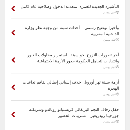
التأشيرة الجديدة للعمرة: متعددة الدخول وصلاحية عام كامل
قبل يومين
وأخيرا توضيح رسمي .. أحداث سبتة من وجهة نظر وزارة
الداخلية المغربية
قبل يومين
آخر تطورات النزوح نحو سبتة.. استمرار محاولات العبور
وانتقادات لتجاهل الحكومة جذور الأزمة الاجتماعية
قبل يومين
أزمة سبتة تهز أوروبا.. خلاف إسباني إيطالي يفاقم تداعيات
الهجرة
قبل يومين
حفل زفاف النجم البرتغالي كريستيانو رونالدو وشريكته
جورجينا رودريغيز .. تسريبات الحضور
قبل يومين