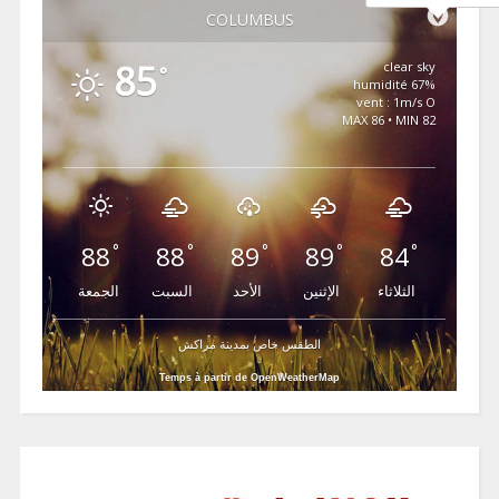
COLUMBUS
85
clear sky
°
67% humidité
vent : 1m/s O
MAX 86 • MIN 82
88
88
89
89
84
°
°
°
°
°
الثلاثاء
الإثنين
الأحد
السبت
الجمعة
الطقس خاص بمدينة مراكش
Temps à partir de OpenWeatherMap