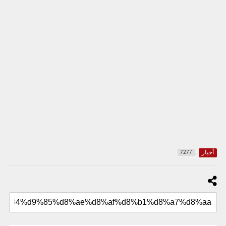
أخبار
7277