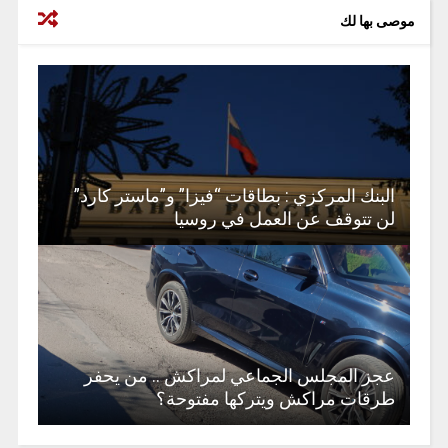
موصى بها لك
البنك المركزي : بطاقات “فيزا” و”ماستر كارد”
لن تتوقف عن العمل في روسيا
عجز المجلس الجماعي لمراكش .. من يحفر
طرقات مراكش ويتركها مفتوحة؟