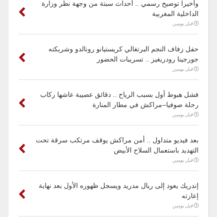
وأخيرا توضيح رسمي .. أحداث سبتة من وجهة نظر وزارة
الداخلية المغربية
قبل يومين
حفل زفاف النجم البرتغالي كريستيانو رونالدو وشريكته
جورجينا رودريغيز .. تسريبات الحضور
قبل يومين
فشل هبوط أول بسبب الرياح .. دقائق عصيبة عاشها ركاب
رحلة صوفيا–مراكش في مطار المنارة
قبل يومين
بعد فيديو متداول .. أمن مراكش يوقف مرتكب سرقة تحت
التهديد باستعمال السلاح الأبيض
قبل يومين
إندريك يعود إلى ريال مدريد ويسجل ظهوره الأول بعد نهاية
إعارته
قبل يومين