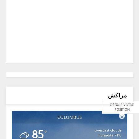
مراكش
DÉFINIR VOTRE
POSITION
COLUMBUS
85
overcast clouds
°
71% humidité