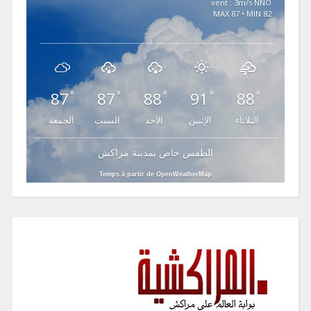
vent : 3m/s NNO
MAX 87 • MIN 82
87
87
88
91
88
°
°
°
°
°
الثلاثاء
الإثنين
الأحد
السبت
الجمعة
الطقس خاص بمدينة مراكش
Temps à partir de OpenWeatherMap